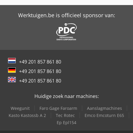
Jlg E300Ajp
Jlg E400Ajpn
Werktuigen.be is officieel sponsor van:
Jlg E450Aj
Jlg E600Jp
Jlg Ecolift
+49 201 857 861 80
Jlg H340Aj
+49 201 857 861 80
Jlg H800Aj
+49 201 857 861 80
Jlg M600Jp
Huidige zoek naar machines:
Jlg Pecolift
Weegunit
Faro Gage Faroarm
Aanslagmachines
Jlg R4045
Kasto Kastossb A 2
Tec Rotec
Emco Emcoturn E65
Ep Epl154
Jlg Toucan T12E