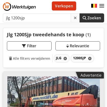
Verkopen
Zoeken
Jlg 1200Sjp tweedehands te koop
(1)
Filter
Relevantie
JLG
1200SJP
Alle filters verwijderen
Advertentie