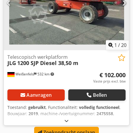
1
/
20
Telescopisch werkplatform
JLG
1200 SJP Diesel 38,50 m
€ 102.000
Weißenfels
532 km
Vaste prijs excl. btw
Aanvragen
Bellen
Toestand:
gebruikt
, Functionaliteit:
volledig functioneel
,
Bouwjaar:
2019
, machine-/voertuignummer:
2475558
,
vermogen:
55,9 kW (76,00 pk)
, draagvermogen:
454 kg
,
hefhoogte:
36.580 mm
, platformlengte:
2.440 mm
,
Zoekopdracht opslaan
platformbreedte:
910 mm
, totaalgewicht:
18.500 kg
,