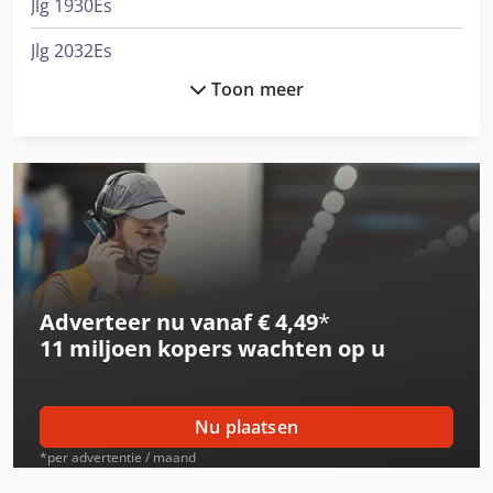
Jlg 1930Es
Jlg 2032Es
Toon meer
Jlg 260Mrt
Jlg 2646Es
Jlg 3246Es
Jlg 3369Le
Jlg 4069Le
Adverteer nu vanaf € 4,49
*
Jlg 450Aj
11 miljoen kopers
wachten op u
Jlg 600Aj
Jlg 660Sj
Nu plaatsen
Jlg 800Aj
*per advertentie / maand