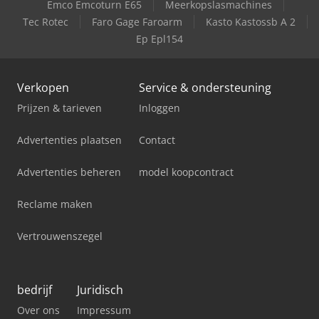
Emco Emcoturn E65
Meerkopslasmachines
Tec Rotec
Faro Gage Faroarm
Kasto Kastossb A 2
Lamborghini Premium 1300
Ep Epl154
Verkopen
Service & ondersteuning
Prijzen & tarieven
Inloggen
Advertenties plaatsen
Contact
Advertenties beheren
model koopcontract
Reclame maken
Vertrouwenszegel
bedrijf
Juridisch
Over ons
Impressum