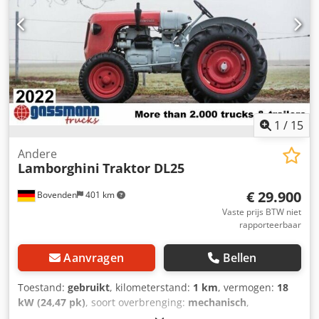
1
/
15
Andere
Lamborghini
Traktor DL25
€ 29.900
Bovenden
401 km
Vaste prijs BTW niet
rapporteerbaar
Aanvragen
Bellen
Toestand:
gebruikt
, kilometerstand:
1 km
, vermogen:
18
kW (24,47 pk)
, soort overbrenging:
mechanisch
,
brandstoftype:
diesel
, kleur:
rood
, leeggewicht:
1.400 kg
,