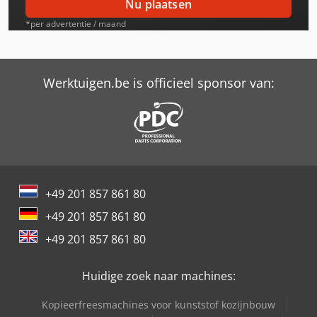
Nu plaatsen
Lamborghini 583
*per advertentie / maand
Lamborghini 654
Lamborghini 774-80
Werktuigen.be is officieel sponsor van:
Lamborghini 874-90
Lamborghini 956
Lamborghini Champion 135
+49 201 857 861 80
Lamborghini Champion 150
+49 201 857 861 80
Lamborghini Champion 160
+49 201 857 861 80
Lamborghini Champion 180
Huidige zoek naar machines:
Lamborghini Champion 200
Kopieerfreesmachines voor kunststof kozijnbouw
Lamborghini Premium 1100