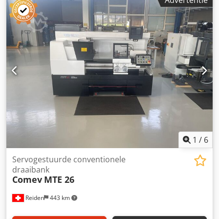
Advertentie
Leonardo CM-300 x 2000, bouwjaar 2001, CNC-besturing
D.Electron CN-Z32. Machine in goede werkende staat,
compleet met contrapunt, koelvloeistofbak met pomp,
handleidingen, elektrische schema’s en CE-verklaring.
Dedpfx Ajy R Ddusprskr Belangrijkste specificaties: •
Centerhoogte: 300 mm • Max. te draaien diameter boven
bed: Ø 600 mm • Max. te draaien diameter boven sledes: Ø
360 mm • Afstand tussen de centers: 2.000 mm •
Spilboring: Ø 110 mm • Spilsnelheid: 2.000 tpm •
Spilmotorvermogen: 12,5 / 18 kW • Elektronische 4-positie
gereedschaprevolver
1
/
6
Servogestuurde conventionele
draaibank
Comev
MTE 26
Reiden
443 km