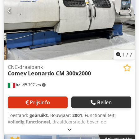
1
/
7
CNC-draaibank
Comev
Leonardo CM 300x2000
Italië
797 km
Prijsinfo
Bellen
Toestand:
gebruikt
, Bouwjaar:
2001
, Functionaliteit:
volledig functioneel
, draaidoorsnede boven de
dwarsslede:
360 mm
, spilsnelheid (max.):
2.000 rpm
,
Gebruikte teach-in draaibank van het merk COMEV