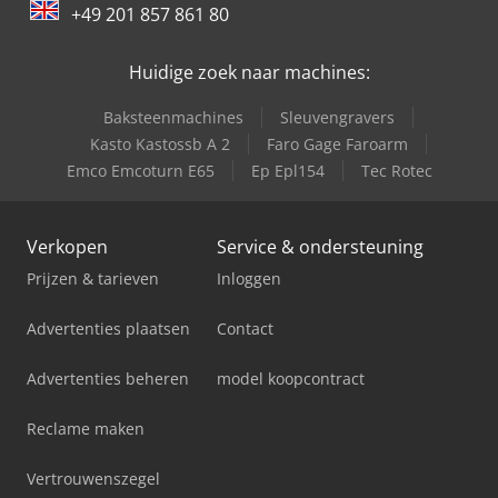
+49 201 857 861 80
Lvd Ppeb-Eq 80T X 2500 Cnc
Huidige zoek naar machines:
Lvd Ppi 110T X 3050 Mm Cnc
Baksteenmachines
Sleuvengravers
Lvd Ppn 400 Ton X 4500 Mm Cnc
Kasto Kastossb A 2
Faro Gage Faroarm
Emco Emcoturn E65
Ep Epl154
Tec Rotec
Lvd Ppnmz 500T X 4500 Mm
Verkopen
Service & ondersteuning
Prijzen & tarieven
Inloggen
Advertenties plaatsen
Contact
Advertenties beheren
model koopcontract
Reclame maken
Vertrouwenszegel