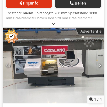
Prijsinfo
Bellen
Toestand:
nieuw
, Spitshoogte 260 mm Spitsafstand 1000
mm Draaidiameter boven bed 520 mm Draaidiameter
boven dwarsslede 265 mm Bredte van het bed 320 mm
Spilasdoorlaat 62/110 mm Spilasopname Camlock 6/8''
Advertentie
Toerentalbereik 0 - 2000 tpm Spilvermogens 10,7 kW
Snelgang X/Z 3 m/min Aandrijfkracht X 250 daN Dkjdpfsyxb
Dnox Aprjr Aandrijfkracht Z 500 daN Afmetingen (L x H x D)
2532 x 1506 x 1790 mm Gewicht 2150 kg
1
/
4