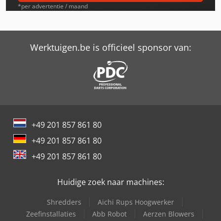
Kubota Kx36-2A
*per advertentie / maand
Kubota Kx36-3
Kubota Kx41-2S
Werktuigen.be is officieel sponsor van:
Kubota Kx41-2V
Kubota Kx41-3S
Kubota Kx41-3V
+49 201 857 861 80
Kubota Kx61-2 Alpha
+49 201 857 861 80
Kubota Kx61-3
+49 201 857 861 80
Kubota Kx71-2 Alpha
Huidige zoek naar machines:
Kubota Kx71-3
Shredders
Aichi Rups Hoogwerker
Kubota Kx91-3 A 2
Zeefinstallaties
Abb Robot
Aerzen Blowers