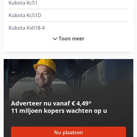
Kubota Kc51
Kubota Kc51D
Kubota Kx018-4
Toon meer
Kubota Kx037-4
Kubota Kx042-4
Kubota Kx080-3
Kubota Kx080-3 A
Kubota Kx080-4A2
Adverteer nu vanaf € 4,49
*
Kubota Kx101-3 A 2
11 miljoen kopers
wachten op u
Kubota Kx121-3 A
Kubota Kx161-3 A
Nu plaatsen