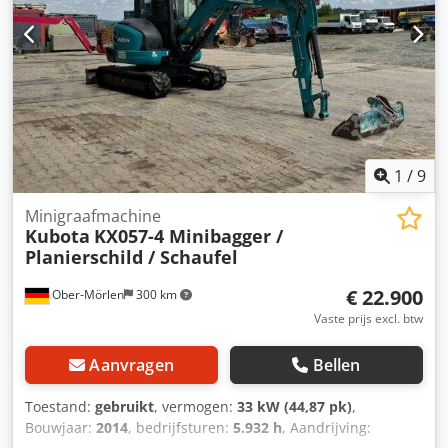
1
/
9
Minigraafmachine
Kubota
KX057-4 Minibagger /
Planierschild / Schaufel
€ 22.900
Ober-Mörlen
300 km
Vaste prijs excl. btw
Aanvragen
Bellen
Toestand:
gebruikt
, vermogen:
33 kW (44,87 pk)
,
Bouwjaar:
2014
, bedrijfsturen:
5.932 h
, Aandrijving: