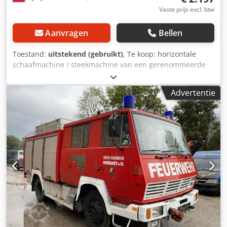
Vaste prijs excl. btw
Aanvragen
Bellen
Toestand:
uitstekend (gebruikt)
, Te koop: horizontale
schaafmachine / steekmachine van een gerenommeerde
fabrikant: Ing. Karl Anderle, Steyr (Oostenrijk) Robuuste,
zware industriële machine – ideaal voor werkplaats,
Advertentie
gereedschapsmakerij of productie. 📊 Technische
gegevens: Fabrikant: Ing. Karl Anderle Type: 40 Bouwjaar:
1962 Machinenummer: 948/336 Werksnelheden: 30 / 60 /
90 / 180 slagen/minuut ⚡ Motorgegevens: Fabrikant: FFD
Wien Type: DU 1,5/2/4 Vermogen: 2 / 1,5 pk Spanning: 380
V Stroom: 3,3 / 2,9 A Toerental: 2800 / 1400 tpm
Frequentie: 50 Hz 2-toeren motor ✅ Staat: Gebruikte
machine Normale gebruikssporen Technisch in goede
staat Compleet – zoals op de foto's 📹 Video van de
machinewerking mogelijk op aanvraag (WhatsApp) 🚚
Transport: Verzending op pallet mogelijk Cjdjy E N Tdspfx
Aiveha Afhalen mogelijk Wij helpen bij het organiseren van
transport