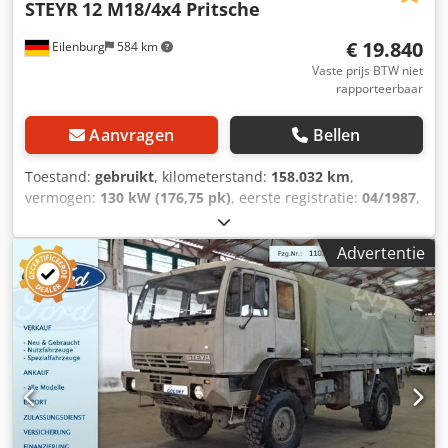
STEYR
12 M18/4x4 Pritsche
€ 19.840
Eilenburg
584 km
Vaste prijs BTW niet
rapporteerbaar
Aanvragen
Bellen
Toestand:
gebruikt
, kilometerstand:
158.032 km
,
vermogen:
130 kW (176,75 pk)
, eerste registratie:
04/1987
,
brandstoftype:
diesel
, totaalgewicht:
11.500 kg
,
asconfiguratie:
2 assen
, kleur:
bruin
, soort overbrenging:
Advertentie
mechanisch
, Uitrusting:
vierwielaandrijving
, Wijzigingen
en tussentijdse verkoop voorbehouden! Interne nummer:
0633. 2MY2407 ---- UITRUSTING Frame voor zeil Laadbak
Vierwielaandrijving ... en veel meer. Chsdpfx Aioh
Udydevea ---- Het voertuig is niet gereinigd/opgefrist!
Landelijke levering mogelijk tegen meerprijs. Wijzigingen
en tussentijdse verkoop voorbehouden. Wij nemen uw
voertuig graag in ruil. Financiering / leasing ook mogelijk
zonder aanbetaling! Heeft u nog vragen? Wij adviseren u