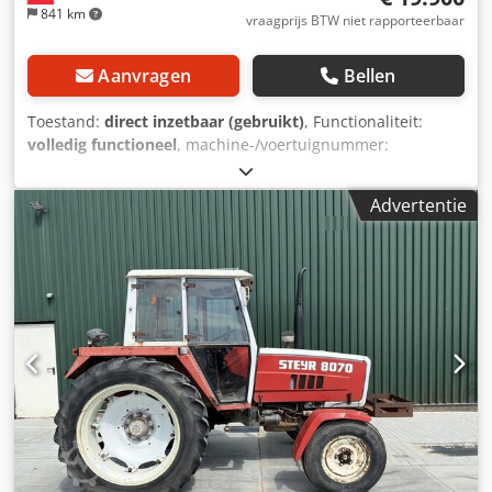
841 km
vraagprijs BTW niet rapporteerbaar
Aanvragen
Bellen
Toestand:
direct inzetbaar (gebruikt)
, Functionaliteit:
volledig functioneel
, machine-/voertuignummer:
VAN1221YY67YY1734
, brandstoftype:
diesel
, leeggewicht:
11.150 kg
, totaalgewicht:
12.000 kg
, asconfiguratie:
2
Advertentie
assen
, wielbasis:
3.400 mm
, volgende keuring (TÜV):
12/2026
, kleur:
rood
, bestuurderscabine:
dagcabine
, soort
overbrenging:
mechanisch
, totale lengte:
7.350 mm
, totale
breedte:
2.300 mm
, totale hoogte:
3.100 mm
, Bouwjaar:
1987
, Uitrusting:
vrachtwagenregistratie
, Steyr 12S21 L34
4x4 TLFA 2000 brandweervoertuig – uitstekende basis voor
een expeditievoertuig, offroadvoertuig of speciaalvoertuig
Steyr 12S21 L34/4x4 (TR 035) brandweervoertuig in goede,
originele staat. Het voertuig komt uit het bezit van een
Oostenrijkse brandweer en is doorlopend onderhouden en
wordt direct verkocht. Dankzij de robuuste permanente
vierwielaandrijving, de automatische transmissie en de
beproefde Steyr-technologie is dit voertuig uitstekend