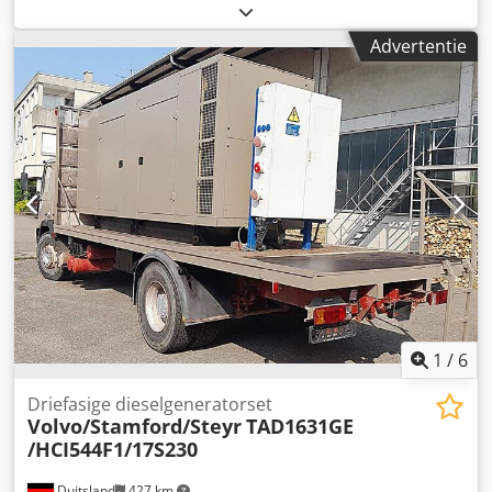
brandstoftype:
diesel
, totaalgewicht:
8.500 kg
,
asconfiguratie:
2 assen
, kleur:
rood
, soort overbrenging:
Advertentie
mechanisch
, * Steyr 590 132 L38 4x2 * Brandweerwagen *
Hogedruk-reinigingskanon * Handgeschakelde
versnellingsbak * FIN : 590183232320135 * Motortype :
610.18 * Kw : 97 * Cilinderinhoud : 5976 cc * Eigen gewicht
: 5190 kg * Laadvermogen : 3235 kg * Totaalgewicht : 8500
kg * Wielbasis : 3800 mm Chodsmmduzepfx Aivea *
Voertuiglengte : 5900 mm * Voertuigbreedte : 2300 mm *
Voertuighoogte : 2900 mm * Banden : 8.25 R 16 * Prijs
netto * Alle gegevens zonder garantie Tel./WhatsApp:
1
/
6
Driefasige dieselgeneratorset
Volvo/Stamford/Steyr
TAD1631GE
/HCI544F1/17S230
Duitsland
427 km