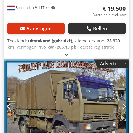
€ 19.500
Roosendaal
117 km
Vaste prijs excl. btw
Aanvragen
Bellen
Toestand:
uitstekend (gebruikt)
, kilometerstand:
28.933
km
, vermogen:
195 kW (265,13 pk)
, eerste registratie:
11/1977
, brandstoftype:
diesel
, asconfiguratie:
6x6
,
brandstof:
diesel
, brandstoftankcapaciteit:
16.000 l
, kleur:
Advertentie
rood
, bestuurderscabine:
dagcabine
, soort overbrenging:
mechanisch
, aantal versnellingen:
6
, Bouwjaar:
1977
,
Uitrusting:
ABS, mistlampen
, = Aanvullende opties en
accessoires = - Bladvering - Radio/Cassette speler -
Radio/CD speler - Snelheidsbegrenzer Chodpfxeymrqte
Aivja = Bijzonderheden = 1490761236780 = Meer
informatie = Vooras: Meesturend Achteras 1: Dubbellucht
Achteras 2: Dubbellucht Technische staat: zeer goed
Optische staat: zeer goed = Bedrijfsinformatie = Heeft u
vragen of suggesties? Neem dan gerust contact met ons
op. Wij garanderen een antwoord binnen 8 uur. Prijzen