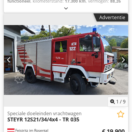
functioneel
, kilometerstand:
17.300 km
, vermogen:
88,26
zijn te zien op mijn homepage. - Nu haast je je heen en
kW (120,00 pk)
, brandstoftype:
diesel
, leeggewicht:
5.430
weer van Flensburg naar Berchtesgaden om de
kg
, totaalgewicht:
10.500 kg
, asconfiguratie:
4x4
,
Advertentie
verschillende auto's te bekijken, maar hier vind je meer
brandstof:
diesel
, Bouwjaar:
1986
, Uitrusting:
dan 150 voertuigen van de volgende types: - Hanomag AL
vierwielaandrijving
, topconditie Csdpjxm S Absfx Aivjha
28, Magirus Deutz, MAN, Steyr, Dodge WC, Saurer,
Unimog, GMC 6x6, Steyr-Puch, Iltis, Willys, G-Model,
Mowag, DB, enz. en allemaal met TUV. - en zelfs met TUV. -
Er zijn ook onvoorstelbaar veel reserveonderdelen en
accessoires. - Waarom zou je met minder genoegen
nemen? - Bel ons op 0049 (0)2248 Groeten, Philipp Codjqx
Sznspfx Aivsha
1
/
9
Speciale doeleinden vrachtwagen
STEYR
12S21/34/4x4 - TR 035
€ 19.900
Feistritz im Rosental