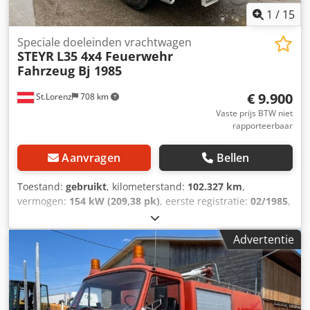
1
/
15
Speciale doeleinden vrachtwagen
STEYR
L35 4x4 Feuerwehr
Fahrzeug Bj 1985
€ 9.900
St.Lorenz
708 km
Vaste prijs BTW niet
rapporteerbaar
Aanvragen
Bellen
Toestand:
gebruikt
, kilometerstand:
102.327 km
,
vermogen:
154 kW (209,38 pk)
, eerste registratie:
02/1985
,
totaalgewicht:
14.000 kg
, asconfiguratie:
2 assen
, kleur:
rood
, soort overbrenging:
mechanisch
, * Steyr L35 4x4
Advertentie
vierwielaandrijving * Brandweerwagen * FIN: 7916951787
Chedpjm Ann Sofx Aivea * Motortype: 612905143 *
Vermogen: 154 kW * Cilinderinhoud: 6595 cm³ * 6
cilinders, viertakt * Eigen gewicht: 8400 kg * Totaalgewicht:
14000 kg * Wielbasis: 3535 mm * Lengte voertuig: 7400