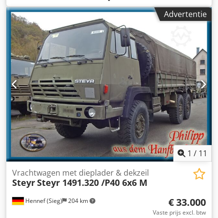
asconfiguratie:
2 assen
, kleur:
wit
, soort overbrenging:
Advertentie
mechanisch
, * Steyr 91.170 4x2 * Hoogwerker tot 25 meter
* Handgeschakelde versnellingsbak * Volledig bladgeveerd
* FIN: 8910841394 * Motortype: 612603313 * kW: 92 *
Cilinderinhoud: 6595 cc * Eigen gewicht: 13.795 kg * Totaal
gewicht: 16.000 kg * Wielbasis: 5600 mm Csdpfekq Ap Esx
Aivoha * Lengte voertuig: 11.700 mm * Breedte voertuig:
2.500 mm * Hoogte voertuig: 3.450 mm * Banden: 11 R
22,5 * Margineregeling van toepassing * Alle gegevens
zonder garantie Tel./WhatsApp:
1
/
11
Vrachtwagen met dieplader & dekzeil
Steyr
Steyr 1491.320 /P40 6x6 M
€ 33.000
Hennef (Sieg)
204 km
Vaste prijs excl. btw