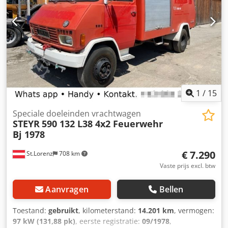
mm * Breedte voertuig: 2500 mm * Hoogte voertuig: 3150
mm * Banden: 10 R 22,5 * Onderworpen aan de
margeregeling * Alle gegevens zonder garantie
Tel./WhatsApp:
1
/
15
Speciale doeleinden vrachtwagen
STEYR
590 132 L38 4x2 Feuerwehr
Bj 1978
€ 7.290
St.Lorenz
708 km
Vaste prijs excl. btw
Aanvragen
Bellen
Toestand:
gebruikt
, kilometerstand:
14.201 km
, vermogen:
97 kW (131,88 pk)
, eerste registratie:
09/1978
,