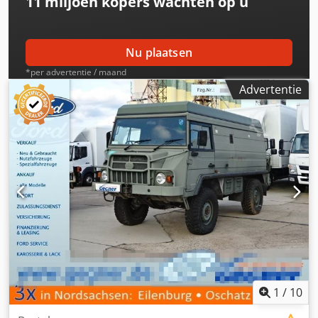
11 miljoen kopers
wachten op u
Nu plaatsen
*per advertentie / maand
Advertentie
1
/
10