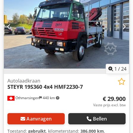
Vierwielaandrijving ...en nog veel meer. ---- Het voertuig is
niet gereinigd/geprepareerd! Levering door heel
Nederland mogelijk tegen meerprijs. Wijzigingen en
tussentijdse verkoop voorbehouden. Cedpszax Rmsfx
Aivoha Wij nemen uw voertuig graag inruil. Financiering /
leasing ook mogelijk zonder aanbetaling! Heeft u nog
vragen? Wij adviseren u graag!
1
/
24
Autolaadkraan
STEYR
19S360 4x4 HMF2230-7
€ 29.900
Othmarsingen
440 km
Vaste prijs excl. btw
Aanvragen
Bellen
Toestand:
gebruikt
, kilometerstand:
386.000 km
,