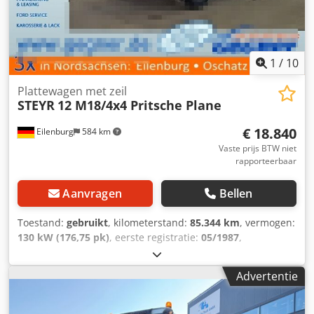
graag!
1
/
10
Plattewagen met zeil
STEYR
12 M18/4x4 Pritsche Plane
€ 18.840
Eilenburg
584 km
Vaste prijs BTW niet
rapporteerbaar
Aanvragen
Bellen
Toestand:
gebruikt
, kilometerstand:
85.344 km
, vermogen:
130 kW (176,75 pk)
, eerste registratie:
05/1987
,
brandstoftype:
diesel
, totaalgewicht:
11.500 kg
,
asconfiguratie:
2 assen
, kleur:
bruin
, soort overbrenging:
Advertentie
mechanisch
, Uitrusting:
vierwielaandrijving
, Wijzigingen
en tussentijdse verkoop voorbehouden! Interne nummer:
1102. 2MY3072 ---- UITRUSTING Zijzeil Laadbak