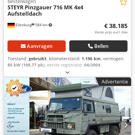
Bestelwagen
STEYR
Pinzgauer 716 MK 4x4
Aufstelldach
€ 38.185
Eilenburg
584 km
Vaste prijs excl. btw
Aanvragen
Bellen
Toestand:
gebruikt
, kilometerstand:
1.196 km
, vermogen:
80 kW (108,77 pk)
, eerste registratie:
04/2004
,
brandstoftype:
diesel
, totaalgewicht:
3.500 kg
, kleur:
groen
, soort overbrenging:
automatisch
, emissieklasse:
Advertentie
Euro 3
, aantal zitplaatsen:
2
, Uitrusting:
ABS,
vierwielaandrijving
, 0782. GW190006255 Chodpfx Aieqzvd
Ajvsa BAE Systems Pinzgauer 4x4 Stuurbekrachtiging ABS
ZF automatische transmissie 2,5L VW TDI ----Onder
voorbehoud van fouten en tussentijdse verkoop.