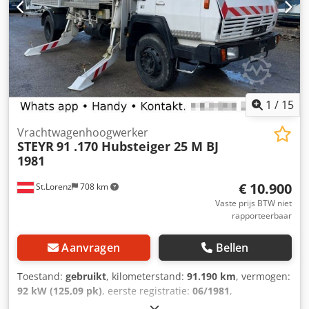
1
/
15
Vrachtwagenhoogwerker
STEYR
91 .170 Hubsteiger 25 M BJ
1981
€ 10.900
St.Lorenz
708 km
Vaste prijs BTW niet
rapporteerbaar
Aanvragen
Bellen
Toestand:
gebruikt
, kilometerstand:
91.190 km
, vermogen:
92 kW (125,09 pk)
, eerste registratie:
06/1981
,
brandstoftype:
diesel
, totaalgewicht:
16.000 kg
,