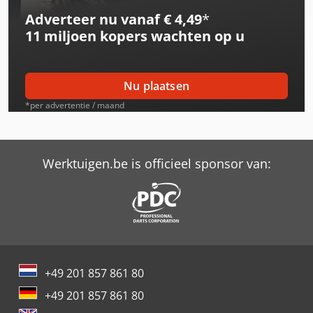
Adverteer nu vanaf € 4,49
*
Steyr 9090 M
11 miljoen kopers
wachten op u
Steyr 9100 M
Steyr 9155
Nu plaatsen
Steyr 9160
*per advertentie / maand
Steyr 9190
Steyr 942
Werktuigen.be is officieel sponsor van:
Steyr 948
Steyr 952
Steyr 955
+49 201 857 861 80
Steyr 963
+49 201 857 861 80
Steyr 968