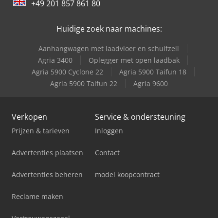
+49 201 857 861 80
Steyr 975
Huidige zoek naar machines:
Steyr 980
Aanhangwagen met laadvloer en schuifzeil
Steyr 988
Agria 3400
Oplegger met open laadbak
Agria 5900 Cyclone 22
Agria 5900 Taifun 18
Steyr M 948
Agria 5900 Taifun 22
Agria 9600
Verkopen
Service & ondersteuning
Prijzen & tarieven
Inloggen
Advertenties plaatsen
Contact
Advertenties beheren
model koopcontract
Reclame maken