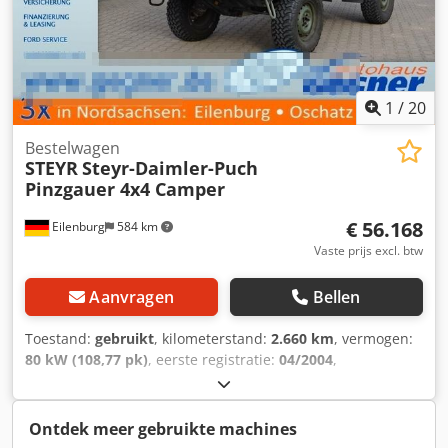
1
/
20
Bestelwagen
STEYR
Steyr-Daimler-Puch
Pinzgauer 4x4 Camper
€ 56.168
Eilenburg
584 km
Vaste prijs excl. btw
Aanvragen
Bellen
Toestand:
gebruikt
, kilometerstand:
2.660 km
, vermogen:
80 kW (108,77 pk)
, eerste registratie:
04/2004
,
brandstoftype:
diesel
, totaalgewicht:
3.500 kg
, kleur:
groen
, soort overbrenging:
automatisch
, emissieklasse:
Euro 3
, aantal zitplaatsen:
5
, totale breedte:
1.800 mm
,
Ontdek meer gebruikte machines
totale hoogte:
2.100 mm
, Uitrusting:
ABS, standkachel,