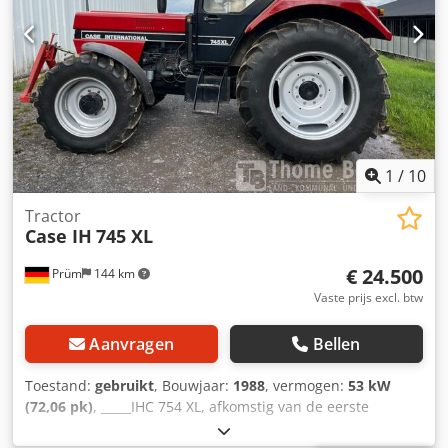
1
/
10
Tractor
Case IH
745 XL
€ 24.500
Prüm
144 km
Vaste prijs excl. btw
Aanvragen
Bellen
Toestand:
gebruikt
, Bouwjaar:
1988
, vermogen:
53 kW
(72,06 pk)
, _____IHC 754 XL, afkomstig van de eerste
eigenaar, in uitstekende staat. Bedrijfstijden: ca. 8.600 uur.