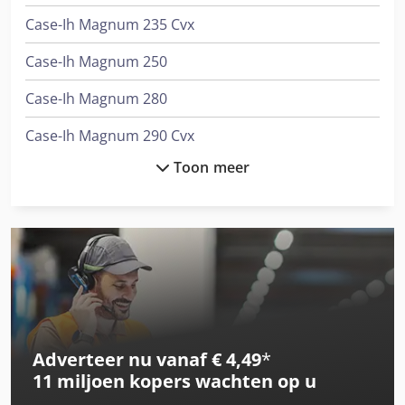
Case-Ih Magnum 235 Cvx
Case-Ih Magnum 250
Case-Ih Magnum 280
Case-Ih Magnum 290 Cvx
Toon meer
Case-Ih Magnum 310
Case-Ih Magnum 315 Cvx
Case-Ih Magnum 340 Cvx
Case-Ih Magnum 7110
Case-Ih Magnum 7120
Adverteer nu vanaf € 4,49
*
Case-Ih Magnum 7130
11 miljoen kopers
wachten op u
Case-Ih Magnum 7140