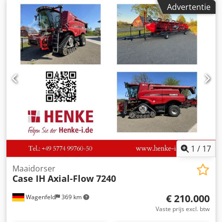
Bouwjaar: 1988. Voorste hefinrichting. Dkjdpfxszdmutj
Advertentie
Apwsr Voorste aftakas. 30 km/u versnellingsbak. Prijs: €
24.500,00 (exclusief BTW). Locatie: null
1
/
17
Maaidorser
Case IH
Axial-Flow 7240
€ 210.000
Wagenfeld
369 km
Vaste prijs excl. btw