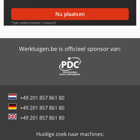
Case-Ih Magnum 7210
Nu plaatsen
Case-Ih Magnum 7220
*per advertentie / maand
Case-Ih Magnum 7230
Case-Ih Magnum 7230 Pro
Werktuigen.be is officieel sponsor van:
Case-Ih Magnum 7240
Case-Ih Magnum 7250
Case-Ih Magnum Mx180
+49 201 857 861 80
Case-Ih Magnum Mx200
+49 201 857 861 80
Case-Ih Magnum Mx210
+49 201 857 861 80
Case-Ih Magnum Mx220
Huidige zoek naar machines:
Case-Ih Magnum Mx230