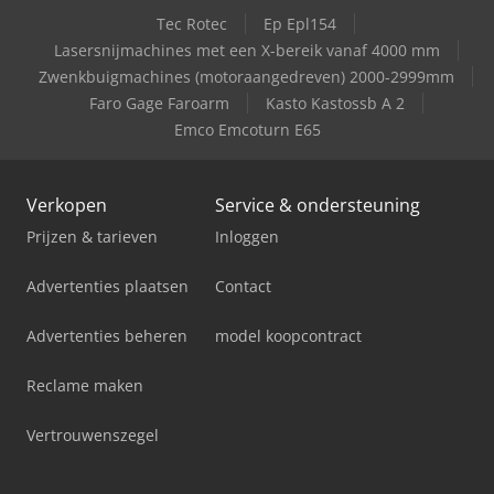
Tec Rotec
Ep Epl154
Case-Ih Cx70 2Wd
Lasersnijmachines met een X-bereik vanaf 4000 mm
Zwenkbuigmachines (motoraangedreven) 2000-2999mm
Case-Ih Cx80 2Wd
Faro Gage Faroarm
Kasto Kastossb A 2
Emco Emcoturn E65
Verkopen
Service & ondersteuning
Prijzen & tarieven
Inloggen
Advertenties plaatsen
Contact
Advertenties beheren
model koopcontract
Reclame maken
Vertrouwenszegel