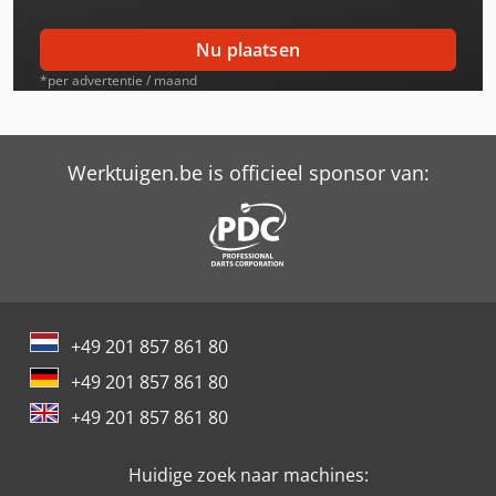
Case-Ih C55 2Wd
Nu plaatsen
Case-Ih C64 2Wd
*per advertentie / maand
Case-Ih Cs48
Case-Ih Cs48 2Wd
Werktuigen.be is officieel sponsor van:
Case-Ih Cs52
Case-Ih Cs52 2Wd
Case-Ih Cvx 1135
+49 201 857 861 80
Case-Ih Cvx 1145
+49 201 857 861 80
Case-Ih Cx100 2Wd
+49 201 857 861 80
Case-Ih Cx50 2Wd
Huidige zoek naar machines:
Case-Ih Cx60 2Wd