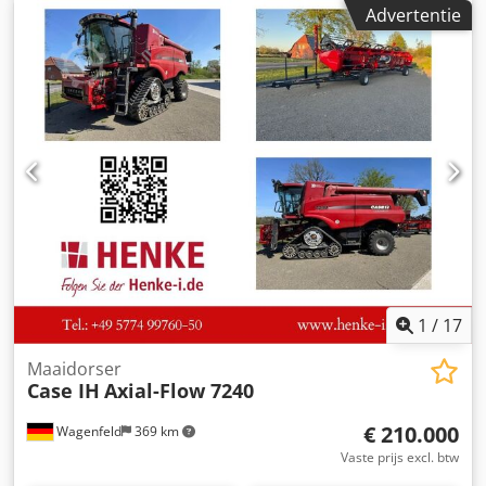
Bouwjaar: 1988. Voorste hefinrichting. Voorste aftakas. 30
Advertentie
km/u versnellingsbak. Crodpfx Agozdmutsgef Prijs: €
24.500,00 (exclusief BTW). Locatie: null
1
/
17
Maaidorser
Case IH
Axial-Flow 7240
€ 210.000
Wagenfeld
369 km
Vaste prijs excl. btw