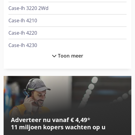
Case-Ih 3220 2Wd
Case-Ih 4210
Case-Ih 4220
Case-Ih 4230
Toon meer
Case-Ih 4240
Case-Ih 4494
Case-Ih 844 Xl
Case-Ih 845 Xla
Case-Ih C42
Adverteer nu vanaf € 4,49
*
Case-Ih C48
11 miljoen kopers
wachten op u
Case-Ih C48 2Wd