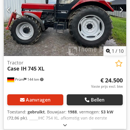
1
/
10
Tractor
Case IH
745 XL
€ 24.500
Prüm
144 km
Vaste prijs excl. btw
Aanvragen
Bellen
Toestand:
gebruikt
, Bouwjaar:
1988
, vermogen:
53 kW
(72,06 pk)
, _____IHC 754 XL, afkomstig van de eerste
eigenaar, in uitstekende staat. Bedrijfstijden: ca. 8.600 uur.