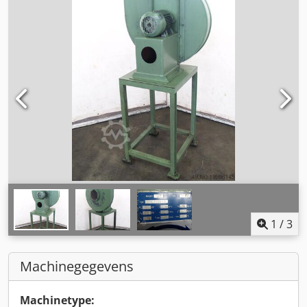
1
/
3
Machinegegevens
Machinetype: