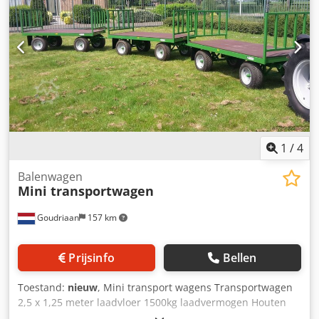
1
/
4
Balenwagen
Mini transportwagen
Goudriaan
157 km
Prijsinfo
Bellen
Toestand:
nieuw
, Mini transport wagens Transportwagen
2,5 x 1,25 meter laadvloer 1500kg laadvermogen Houten
laadvloer Vast voor en achterhek Volgtrekhaak om een