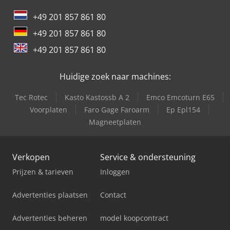
International 844
+49 201 857 861 80
International 946
+49 201 857 861 80
International 966
+49 201 857 861 80
Trailer And Tools
Huidige zoek naar machines:
Tec Rotec
Kasto Kastossb A 2
Emco Emcoturn E65
Voorplaten
Faro Gage Faroarm
Ep Epl154
Magneetplaten
Verkopen
Service & ondersteuning
Prijzen & tarieven
Inloggen
Advertenties plaatsen
Contact
Advertenties beheren
model koopcontract