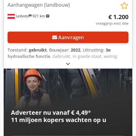
Aanhangwagen (landbouw)
€ 1.200
Leibnitz
921 km
vraagprijs excl. btw
Aanvragen
Toestand:
gebruikt
, Bouwjaar:
2022
, Uitrusting:
3e
hydraulische functie
, Gebruikt, in goede staat, weinig
gebruikt en niet meer nodig. Crodpfszln Scsx Am Tjf
Adverteer nu vanaf € 4,49
*
11 miljoen kopers
wachten op u