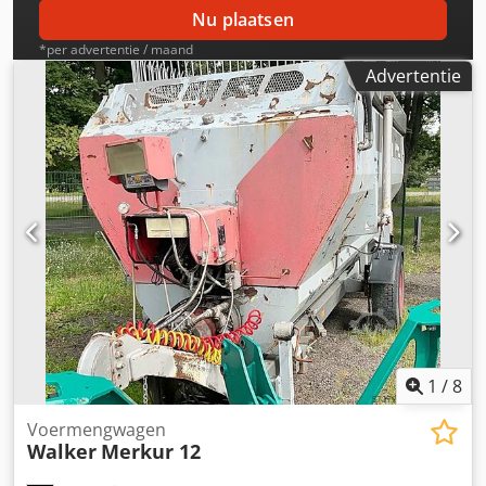
Nu plaatsen
*per advertentie / maand
Advertentie
1
/
8
Voermengwagen
Walker
Merkur 12