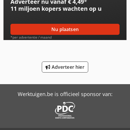
Adverteer nu vanaf € 4,49
*
International 533
11 miljoen kopers
wachten op u
International 553
International 554
Nu plaatsen
International 633
*per advertentie / maand
International 644
International 654
Adverteer hier
International 724
International 743
Werktuigen.be is officieel sponsor van:
International 824
International 833
International 834