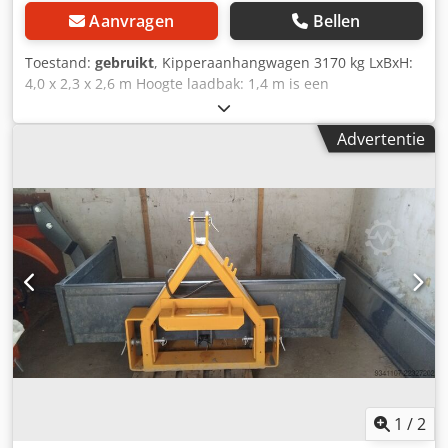
Aanvragen
Bellen
Toestand:
gebruikt
, Kipperaanhangwagen 3170 kg LxBxH:
4,0 x 2,3 x 2,6 m Hoogte laadbak: 1,4 m is een
aanhangwagen met luchtvering Cjdpozkgvdefx Am Terf
Bordwanden: staal Direct leverbaar
Advertentie
1
/
2