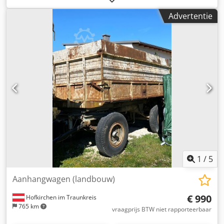
treintje te maken Wij maken deze wagens naar wens,
Advertentie
iedere afmeting is in overleg mogelijk Gespoten in RAL
kleur naar wens. Crodpfxezg E Iqo Am Tef Staat: Nieuw
1
/
5
Aanhangwagen (landbouw)
€ 990
Hofkirchen im Traunkreis
765 km
vraagprijs BTW niet rapporteerbaar