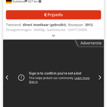
Duitsland
427 km
Prijsinfo
Toestand:
direct inzetbaar (gebruikt)
, Bouwjaar:
2012
,
Draagvermogen: 5600kg, laadvolume: 12m³/12000l,
maximumsnelheid: 25km/h, aantal vijzels: 1, bandenmaat:
315/60 R22.5, profieldiepte banden: 10mm, weegsysteem:
Advertentie
weegschalen, voeruitworp: linksvoor, corrosie: zichtbaar.
Documentatie beschikbaar. Inspectie ter plaatse is
mogelijk. Crjdpfx Ameuantue Tef