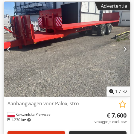
Stalen vloer + Voorbereiding voor trekhaak + 5-
Advertentie
versnellingsbak Crodpfx Amex Agvus Tsf + 3-zits +
Achterruit + Gereedschapskist + Leeggewicht: 1.395 kg;
toegestaan totaalgewicht: 3.150 kg + 3665mm x 1570mm x
2130mm (lxbxh) + Laadbakmaat: 2430mm x 1570mm +
Max. snelheid 40 km/u + Gemeentevoertuig van eerste
eigenaar Ontvang alle nieuw geplaatste voertuigen per e-
mail – meld u aan voor onze NIEUWSBRIEF! Typefouten en
vergissingen voorbehouden, tussentijdse verkoop mogelijk!
1
/
32
Aanhangwagen voor Palox, stro
€ 7.600
Karczmiska Pierwsze
1.230 km
vraagprijs excl. btw