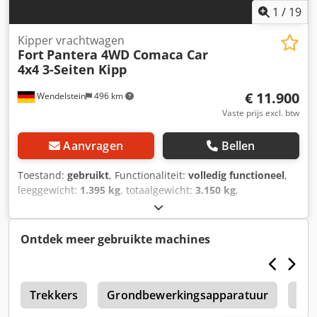
1
/
19
Kipper vrachtwagen
Fort
Pantera 4WD Comaca Car
4x4 3-Seiten Kipp
€ 11.900
Wendelstein
496 km
Vaste prijs excl. btw
Aanvragen
Bellen
Toestand:
gebruikt
, Functionaliteit:
volledig functioneel
,
leeggewicht:
1.395 kg
, totaalgewicht:
3.150 kg
,
asconfiguratie:
4x4
, kleur:
wit
, ophanging:
staal
, aantal
zitplaatsen:
3
, Bouwjaar:
2011
, bedrijfsturen:
2.849 h
,
Uitrusting:
aanhangwagenkoppeling, cabine,
Ontdek meer gebruikte machines
vierwielaandrijving
, Kipper: + Fort + Pantera L24A +
inschakelbare vierwielaandrijving + reductie +
Erstzulassung: 14-11-2011 + 2.884 bedrijfsuren +
Lombardini 4-cilinder dieselmotor, type LDW1404 + 38 pk;
Trekkers
Grondbewerkingsapparatuur
Wal
1.371 cc + 3-zijdige kipper + Cabinebeschermrooster +