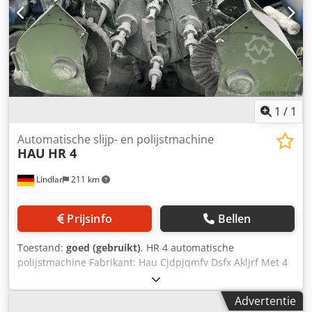
1
/
1
Automatische slijp- en polijstmachine
HAU
HR 4
Lindlar
211 km
Prijsinfo
Bellen
Toestand:
goed (gebruikt)
, HR 4 automatische
polijstmachine Fabrikant: Hau Cjdpjqmfv Dsfx Akljrf Met 4
werkspindels. 1 spindel wordt gebruikt voor laden en
ontladen, twee werkspindels zijn constant in gebruik.
Advertentie