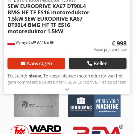
TF ES16 motorreductor 1,5 kW
SEW EURODRIVE KA67 DT90L4
BMG HF TF ES16 motoreduktor
1.5kW
SEW EURODRIVE KA67
DT90L4 BMG HF TF ES16
motoreduktor 1.5kW
€ 998
Wymysłów
977 km
Vaste prijs excl. btw
Aanvragen
Bellen
Toestand:
nieuw
, Te koop: nieuwe motorreductor van het
gerenommeerde Duitse merk SEW Eurodrive. Het apparaat
is nieuw en ongebruikt, afkomstig uit magazijnopslag. In
perfecte staat, klaar voor installatie en gebruik. Technische
gegevens Fabrikant: SEW Eurodrive Model: KA67 DT90L4
BMG HF TF ES16 Vermogen: 1,5 kW Motortoerental: ca.
1410 tpm Uitgaand toerental: ca. 29 tpm
Overbrengingsverhouding: i = 48.77 Spanning: 220-240V /
380-415V Frequentie: 50 Hz Beschermingsklasse: IP65
Isolatieklasse: F Elektromagnetische rem: BMG Staat