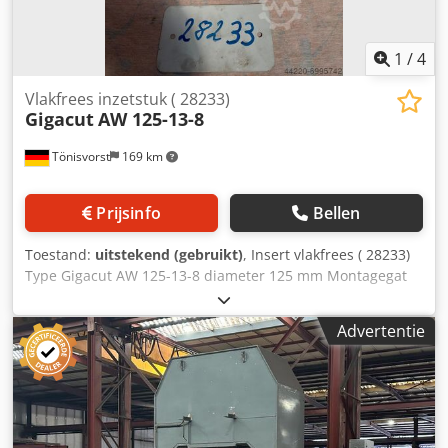
1
/
4
Vlakfrees inzetstuk ( 28233)
Gigacut
AW 125-13-8
Tönisvorst
169 km
Prijsinfo
Bellen
Toestand:
uitstekend (gebruikt)
, Insert vlakfrees ( 28233)
Type Gigacut AW 125-13-8 diameter 125 mm Montagegat
40 mm Codpshzt E Tefx Akljrf Gewicht 2,5 kg
Advertentie