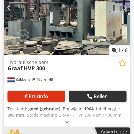
1
/
6
Hydraulische pers
Graaf
HVP 300
Babberich
195 km
Prijsinfo
Bellen
Toestand:
goed (gebruikt)
, Bouwjaar:
1964
, tafelhoogte:
800 mm
, Bordelmachine GRAAF - HVP 300 Ram ; 400 mm
Hydro pack 1800 x 1800 x 1200 ; Capaciteit: 300 Credpfxjwq
Rugo Akljf Afstand tussen de kolommen:1700mm
Advertentie
Tafellengte: 1500mm Tafelbreedte: 1500mm Tafelhoogte: