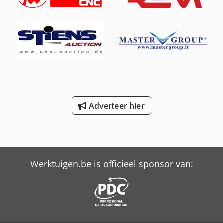
Nieuw, ongebruikt Eventueel minimale sporen van opslag
Volledig functioneel Toepassingen Transportbanen
Productielijnen Industriële machines Credpfxjyv R Nuo
Akljf Automatisering SEW Eurodrive motorreductoren
behoren tot de absolute wereldtop en staan garant voor
betrouwbaarheid en een lange levensduur. Hoogwaardig
product – Made in Germany.
Adverteer hier
Werktuigen.be is officieel sponsor van: