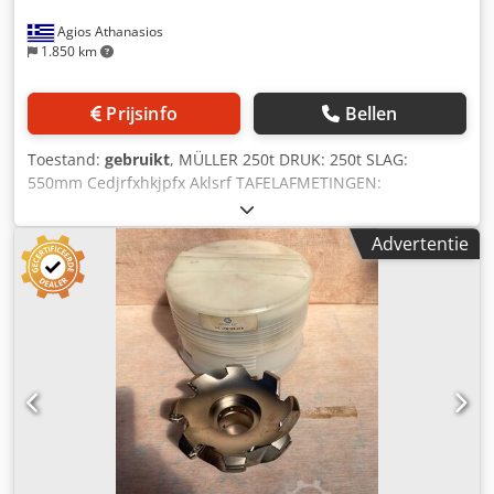
Agios Athanasios
1.850 km
Prijsinfo
Bellen
Toestand:
gebruikt
, MÜLLER 250t DRUK: 250t SLAG:
550mm Cedjrfxhkjpfx Aklsrf TAFELAFMETINGEN:
2500x1400mm
Advertentie