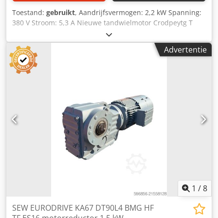
Toestand:
gebruikt
, Aandrijfsvermogen: 2,2 kW Spanning:
380 V Stroom: 5,3 A Nieuwe tandwielmotor Crodpeytg T
Nefx Aklef n1=1420 tpm n2= 49 tpm M2= 330 Nm
Advertentie
1
/
8
SEW EURODRIVE KA67 DT90L4 BMG HF