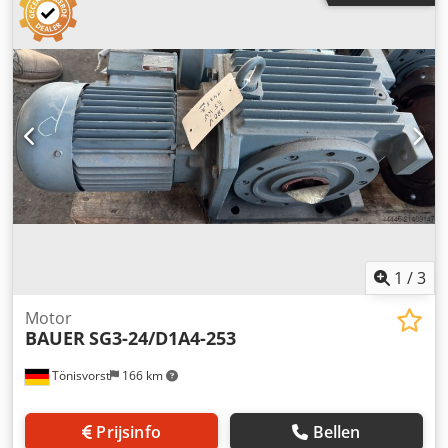
800mm Slagverstelling: 900mm Aanloopsnelheid:
4000mm/min. Werksnelheid: 3000mm/min. Return speed:
4000mm/min. Lengte: 2500mm Breedte: 1500mm Hoogte:
3840mm Gewicht: 15000kg
1
/
3
Motor
BAUER
SG3-24/D1A4-253
Tönisvorst
166 km
Prijsinfo
Bellen