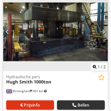
1
/
2
Hydraulische pers
Hugh Smith
1000ton
Birmingham
491 km
Prijsinfo
Bellen