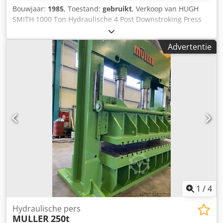
Bouwjaar:
1985
, Toestand:
gebruikt
, Verkoop van HUGH
SMITH 1000 Ton Hydraulische 4 Post Downstroking Press
Werkingssnelheden 50 mm/sec. Zwaartekrachtbenadering.
6 mm/sec. Druk. 50 mm/sec. Terugkeren. Werkhoogte 1060
Advertentie
mm. Persgewicht 102 ton totaal. Crodof A R Uzepfx Aklsf
Hydrauliek voor de trekhaak. Oorspronkelijk machine met
opgaande slag (zie bijgevoegde originele tekening), maar
in 1985 omgezet in een neergaande slag en opgeknapt (zie
bijgewerkte tekening bijgevoegd) met nieuwe elektronica.
Gloednieuwe c-, h- en d-frame hydraulische persen te
koop - kunnen tegen concurrerende prijzen aanbieden en
gebouwd worden volgens uw specificatie. Nieuwe
hydraulische persen van 1000 ton beschikbaar voor
verkoop op aanvraag
1
/
4
Hydraulische pers
MULLER
250t