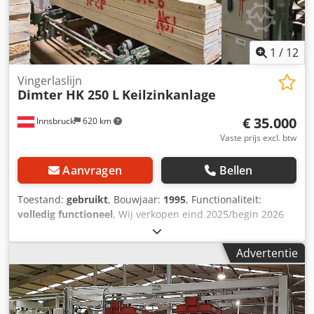
1
/
12
Vingerlaslijn
Dimter HK 250 L
Keilzinkanlage
€ 35.000
Innsbruck
620 km
Vaste prijs excl. btw
Aanvragen
Bellen
Toestand:
gebruikt
, Bouwjaar:
1995
, Functionaliteit:
volledig functioneel
, Wij verkopen eind 2025/begin 2026
onze vingerlaslijn, vanaf de vacuümontstapeling
(afbeelding 1) tot en met de vingerlaspers inclusief
Advertentie
kortzaag (afbeelding 11), met uitzondering van de
defectafkapzaag die niet wordt verkocht. Pakket-
vingerlaslijn HK 250 L, bouwjaar 1995 (zie afbeelding 7),
waarbij in 2013 de besturing en de vingerlaspers zijn