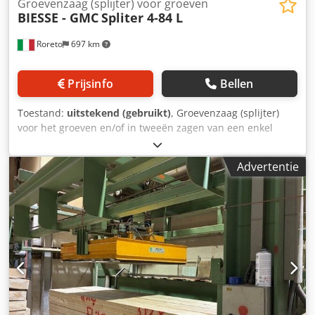
Groevenzaag (splijter) voor groeven
BIESSE - GMC
Spliter 4-84 L
Roreto
697 km
Prijsinfo
Bellen
Toestand:
uitstekend (gebruikt)
, Groevenzaag (splijter)
voor het groeven en/of in tweeën zagen van een enkel
paneel - Min. paneellengte: mm 500 - Max paneellengte:
mm 2700 - Min. paneelbreedte: mm 300 (ongeveer) - Max.
Advertentie
paneelbreedte: mm 700 - Paneeldikte (min./max.): mm 10 /
30 - Max. aanvoersnelheid: m/min 50 (Kw 4) - Totaal
geïnstalleerd vermogen: Kw 43,2 De machine bestaat uit
de volgende eenheden: POS. 1 freesunit voor
bodemgroeven (Kw 7,4) max diameter mm 300 POS. 2
Bodemgroevenzaag (Kw 7,4) max. diameter mm 350 POS. 3
Bovenste groevenzaag (Kw 7,4) max. diameter 350 mm
POS. 4 Onderste hoofdzaag (snijblad) (Kw 7.4) max.
diameter 350 mm Cjdpfx Apsu Tqb Us Isrf