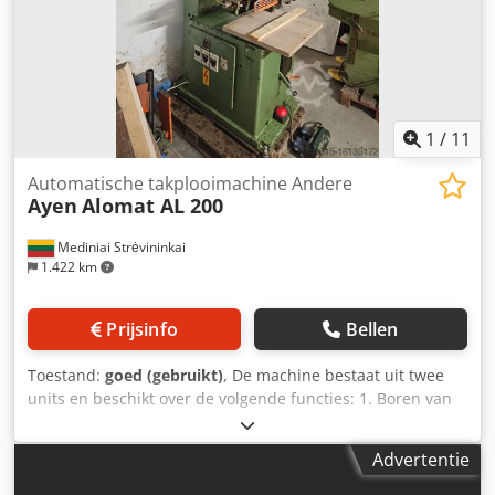
1
/
11
Automatische takplooimachine Andere
Ayen
Alomat AL 200
Mediniai Strėvininkai
1.422 km
Prijsinfo
Bellen
Toestand:
goed (gebruikt)
, De machine bestaat uit twee
units en beschikt over de volgende functies: 1. Boren van
deuvelgaten 2. Deuvel frezen 3. Lijminjectie 4. Deuvel
inslaan Volledig gereinigd lijmsysteem; Positioneringslaser;
Advertentie
We kunnen u een video sturen over de werking. Procestijd
slechts ca. 3 sec/cyclus U kunt ons bellen of schrijven. Wij