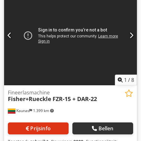
spreken en schrijven Duits en Russisch. U kunt ook in het
Engels berichten sturen. 5.3.4 Crodpfx Ajtpqafop Iof
1
/
8
Fineerlasmachine
Fisher+Rueckle
FZR-15 + DAR-22
Kaunas
1.399 km
Prijsinfo
Bellen