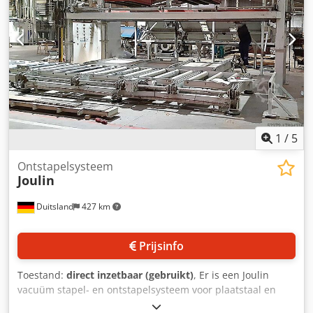
vervangen. Codpfx Apsw Uf Tke Isrf De lijm wordt middels
het ondermengenproces met lijmwalsen aangebracht
(afbeelding 6). De volledige besturing van de installatie en
de pers zijn vernieuwd door Somako. Tot eind 2025 blijft
de lijn in bedrijf en kan deze dus tijdens productie worden
bezichtigd. De prijs is afhankelijk van de aanschaf van de
complete lijn of losse onderdelen. Enkele componenten
kunnen ook los als reserveonderdelen verkocht worden.
1
/
5
Ontstapelsysteem
Joulin
Duitsland
427 km
Prijsinfo
Toestand:
direct inzetbaar (gebruikt)
, Er is een Joulin
vacuüm stapel- en ontstapelsysteem voor plaatstaal en
soortgelijke producten beschikbaar. Materiaallengte: