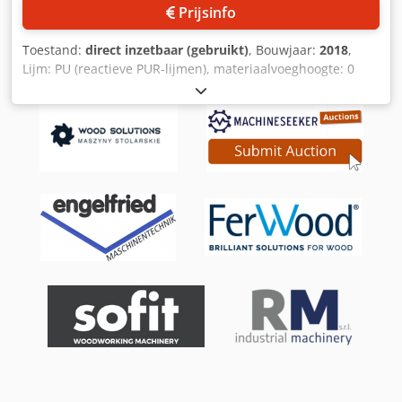
Prijsinfo
Toestand:
direct inzetbaar (gebruikt)
, Bouwjaar:
2018
,
Lijm: PU (reactieve PUR-lijmen), materiaalvoeghoogte: 0
mm - 50 mm, aanbrengsnelheid: 45 m/min, werkbreedte:
1300 mm, gewicht: ca. 150 kg. Documentatie beschikbaar.
Een inspectie ter plaatse is mogelijk. Crodswg E Akspfx Ap
Iof