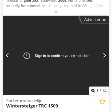
Toestand:
gebruikt
, Bouwjaar:
2009
, Functionaliteit:
volledig functioneel
, Machines gekoppeld in één lijn (alle
drie de machines worden uitsluitend samen verkocht). 1.
Fineer dwarsdoorvoer voegmachine Fisher+Rueckle FZR-15,
Advertentie
bouwjaar 2009 Crsdjt Akcfspfx Ap Isf 2. Direct
stapelapparaat Fisher+Rueckle DAR-22, bouwjaar 2009 3.
Schaarheftafel 1000 kg TECHNISCHE DOCUMENTATIE
(compleet op aanvraag) Fineer dwarsdoorvoer
voegmachine FURNIMASTER FZR-15 Fineerformaat lengte
(in vezelrichting): 350 - 1500 mm Fineerformaat breedte
(dwars op vezelrichting): 50 - 500 mm Fineer strookdikte:
0,3 - 1,5 mm Maximale machinecapaciteit: 30 cycli/min
(capaciteit gebaseerd op een gemiddelde fineerbreedte
van 100 mm dwars op de vezel) Aangesloten vermogen
(basismachine): Vermogen: 13,5 kW Persluchtdruk: 6 bar
Stroomverbruik: Elektrisch vermogen: 6,2 kWh
Persluchtverbruik: 15 NL/min Afmetingen en gewicht
(basismachine): 2940 mm L x 1000 mm B x 1530 mm H.
1
/
14
3200 kg
Parketproductielijn
Wintersteiger
TRC 1500