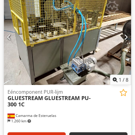
vermogen verwarmingspatroon: 2x9,6kW, max.
Walstemperatuur: 165°C, werkstukdiktebereik: 6mm-
80mm, inclusief een trommelsmeltsysteem SM-
Klebetechnik GX75. Documentatie beschikbaar. Een
inspectie ter plaatse is mogelijk. Credpfx Aowg Ez Tep Iof
1
/
8
Eéncomponent PUR-lijm
GLUESTREAM
GLUESTREAM PU-
300 1C
Camarma de Esteruelas
1.260 km