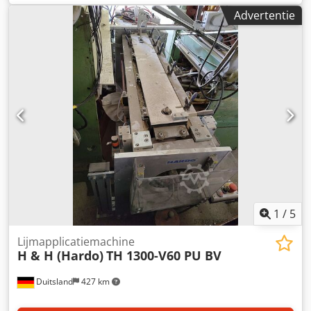
2000mm-6000mm, materiaalbreedte: 150mm-250mm,
Advertentie
materiaaldikte: 23mm-48mm, max. stapelbreedte:
1200mm. Documentatie beschikbaar. Inspectie ter plaatse
is mogelijk. Csdpfxevcc Spe Ap Ierf
1
/
5
Lijmapplicatiemachine
H & H (Hardo)
TH 1300-V60 PU BV
Duitsland
427 km