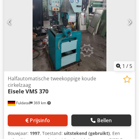
1
/
5
Halfautomatische tweekoppige koude
cirkelzaag
Eisele
VMS 370
Fuldatal
369 km
Prijsinfo
Bellen
Bouwjaar:
1997
, Toestand:
uitstekend (gebruikt)
, Een