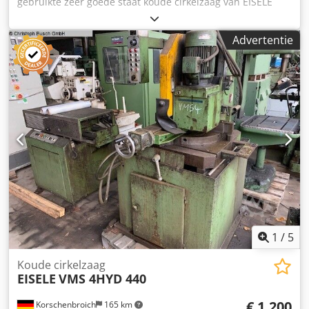
gebruikte zeer goede staat koude cirkelzaag van EISELE
uitgerust met 370mm cirkelzaagblad, traploze
hydropneumatische voeding, pneumatische
Advertentie
materiaalklemming, koelsysteem en documentatie.
Toerental: 17/ 34 rpm Snijbereik: Rond 90°/ 45° r. l./ 30° r.
130/ 130/ 105mm Crjdpokfp D Tofx Afksf Vierkant 90°/ 45°
r. l./ 30° r. 120x120/ 100x100/ 90x90mm Rechthoek 90°/ 45°
r. l./ 30° r. 200x100/ 140x100/ 100/100mm Pneumatische
aansluiting 7 bar Werkhoogte 900mm Machine afmetingen
BxDxH 865x1332x2175mm Gewicht 460kg Verdere tech.
Gegevens zie pdf.-document Tech. Gegevens en
afmetingen: Fouten voorbehouden
1
/
5
Koude cirkelzaag
EISELE
VMS 4HYD 440
€ 1.200
Korschenbroich
165 km