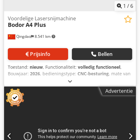
1
/
6
Voordelige Lasersnijmachine
Bodor
A4 Plus
Qingdao
8.541 km
Prijsinfo
Bellen
Toestand:
nieuw
, Functionaliteit:
volledig functioneel
,
Bouwjaar:
2026
, bedieningstype:
CNC-besturing
, mate van
automatisering:
halfautomatisch
, aandrijvingstype:
elektrisch
, controllerfabrikant:
Bodor
, lasertype:
Advertentie
vezellaser
, Instapmodel lasersnijmachine voor metalen
platen Lagere lasersnijkosten en eenvoudige bediening De
modulaire snijmachinetafel met verstijvers bespaart tijd
voor demontage en verbetert het gemak en de stijfheid. De
speciale fiberlaser spuitkop en het snijproces zorgen voor
sneller koolstofstaal zuurstof snijden, meer
gasbesparende lage druk roestvrij staal stikstof snijden, en
een betere kwaliteit koolstofstaal lucht snijden. Fiber