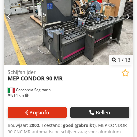
1
/
13
Schijfsnijder
MEP
CONDOR 90 MR
Concordia Sagittaria
814 km
Prijsinfo
Bellen
Bouwjaar:
2002
, Toestand:
goed (gebruikt)
, MEP CONDOR
90 CNC MR automatische schijvenzaag voor aluminium