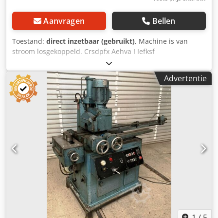
Aanvragen
Bellen
Toestand:
direct inzetbaar (gebruikt)
, Machine is van
stroom losgekoppeld. Crsdpfx Aehva I Iefksf
Advertentie
1
/
5