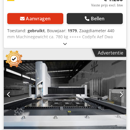
Vaste prijs excl. btw
Aanvragen
Bellen
Toestand:
gebruikt
, Bouwjaar:
1979
, Zaagdiameter 440
mm Machinegewicht ca. 780 kg +++++ Codpfx Aef Dwa
Usfkorf Let op: de machine is gedemonteerd en laadklaar.
Om deze reden is een demonstratie onder stroom of het
Advertentie
maken van een video niet mogelijk. Onze advertentie bevat
de meest informatieve foto's van de best mogelijke
kwaliteit. Extra foto's kunnen helaas niet worden verstrekt.
+++++