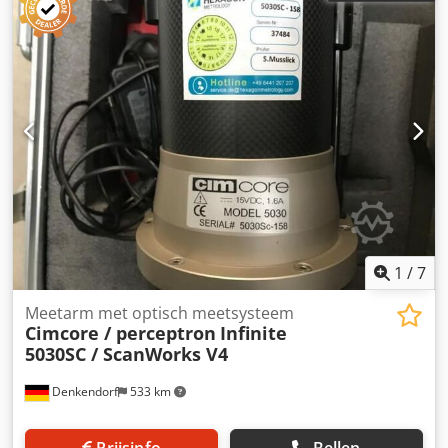
afneembare draadaanvoer, inclusief aardingskabel,
gasaansluiting -Draadaanvoer: 4-rollen aandrijving
Credpfx Aod I U Dwefkjf -Koeling: Watergekoeld -
Afmetingen: 655/900/H1490 mm -Gewicht: 160 kg
1
/
7
Meetarm met optisch meetsysteem
Cimcore / perceptron
Infinite
5030SC / ScanWorks V4
Denkendorf
533 km