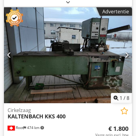
profielen met voeding . Gebruikt in uitstekende staat
Crsdpfxsikztpo Afkof
Advertentie
1
/
8
Cirkelzaag
KALTENBACH
KKS 400
€ 1.800
Root
474 km
Vaste prijs excl. btw