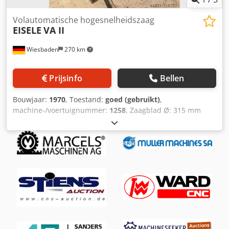
Volautomatische hogesnelheidszaag
EISELE
VA II
Wiesbaden
270 km
Prijsinfo
Bellen
Bouwjaar:
1970
, Toestand:
goed (gebruikt)
,
machine-/voertuignummer:
1258
, Zaagblad Ø: 315 mm
Crsdpfjh I Dvnox Afkef Snijbereik bij 90° rond: 90 mm
Snijbereik vierkant 90°: 80 x 80 mm Snijsnelheden: 12,5 -
25 m/min Voedersnelheden: hydropneumatisch, traploos
Afsnijdlengte: 5 - 1580 mm Zaagaandrijving: 380 V, 1,8/2,5
kW Benodigde ruimte: 2300 x 1000 x 2800 mm Gewicht:
940 kg