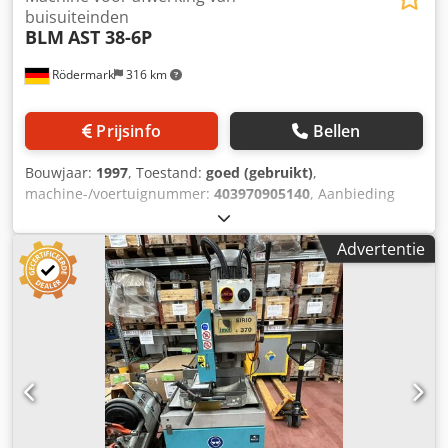
buisuiteinden
BLM
AST 38-6P
Rödermark
316 km
Prijsinfo
Bellen
Bouwjaar:
1997
, Toestand:
goed (gebruikt)
,
machine-/voertuignummer:
403970905140
, Aanbieding
23291 Technische gegevens: Eindbewerkingsmachine voor
buizen met zesvoudige revolver - gereedschapshouder
Advertentie
Crjdpfx Aopr Utljfkof Diameter buis 6 - 40 mm Max.
vormlengte 100 mm Aandrijving 400 V / 7,5 kW Benodigde
ruimte ca. B 1200 x D 2100 x H 1500 mm Gewicht ca. 1400
kg