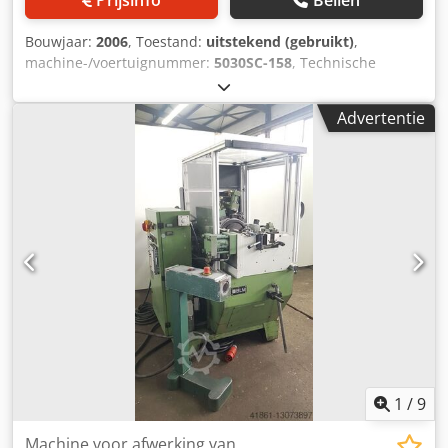
Prijsinfo
Bellen
Bouwjaar:
2006
, Toestand:
uitstekend (gebruikt)
,
machine-/voertuignummer:
5030SC-158
, Technische
gegevens Fabrikant: Cimcore Type: Infinite 5030 SC
Bouwjaar: 2006 Certificaatdatum: 05.05.2014
Advertentie
Serienummer: 5030SC-158 Optische sensor: perceptron
ScanWorks V4 Codpfx Afoim H R Dekorf Verdere gegevens
op aanvraag. De machine kan worden gemoderniseerd
met nieuwe accessoires volgens de eisen van de klant.
Prijs: op aanvraag! Montage en inbedrijfstelling mogelijk!
Wij doen u graag een gedetailleerde offerte toekomen! Let
op: Ons aanbod is uitsluitend gericht op gespecialiseerde
klanten! (Onder voorbehoud van wijzigingen en fouten in
technische gegevens, specificaties en prijzen, alsmede en
prijzen ook onder voorbehoud van voorafgaande verkoop)!
1
/
9
Machine voor afwerking van