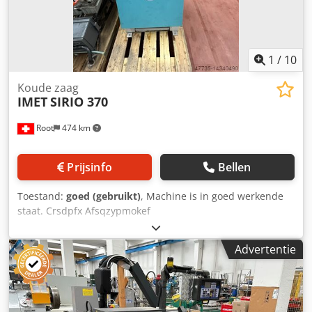
1
/
10
Koude zaag
IMET
SIRIO 370
Root
474 km
Prijsinfo
Bellen
Toestand:
goed (gebruikt)
, Machine is in goed werkende
staat. Crsdpfx Afsqzypmokef
Advertentie