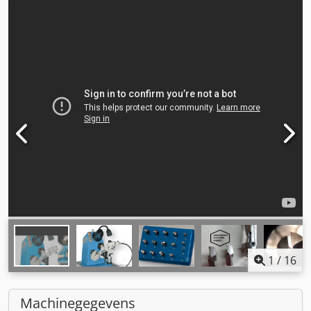
1
/
16
Machinegegevens