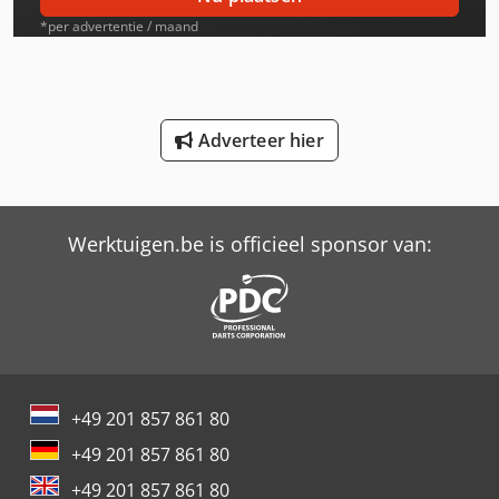
International 453
*per advertentie / maand
International 533
International 553
Adverteer hier
International 554
International 644
Werktuigen.be is officieel sponsor van:
International 654
International 833
International 834
International 946
+49 201 857 861 80
Job-Mann 200-35
+49 201 857 861 80
Oil & Steel
+49 201 857 861 80