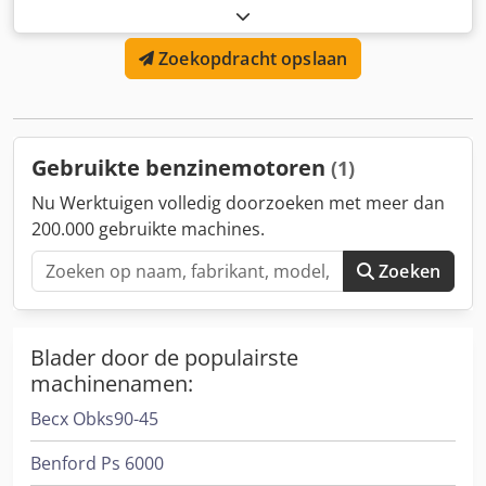
brandkraansleutel -mobiele transmissie: met
benzinemotor -Benzinemotor fabrikant: Honda Type: GX -
Zoekopdracht opslaan
Ingezet als: brandkraansleutel Djdpocnl Snefx Ak Dokr -
Toerental transmissie: 1-30 tpm -Uitvoering: digitale
weergave, toerenteller, rechts-/linksdraaiend -Aslengte:
520 mm -Opname vierkant: 40 x 40 mm -Afmetingen:
1400/800/H1160 mm -Gewicht: 132 kg
Gebruikte benzinemotoren
(1)
Nu Werktuigen volledig doorzoeken met meer dan
200.000 gebruikte machines.
Zoeken
Blader door de populairste
machinenamen:
Becx Obks90-45
Benford Ps 6000