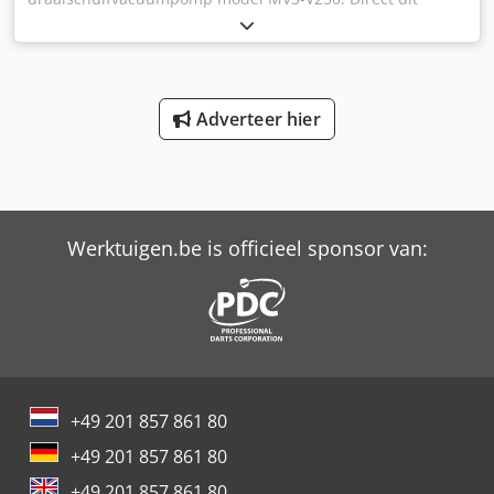
voorraad leverbaar. Gloednieuwe pomp. 12 maanden
garantie. Nominale stroomsnelheid: 250 m³/u bij 50 Hz.
Chodpfjftzvijx Ag Uja Eindvacuüm: 200 mbar abs. Neem
contact met ons op als u vragen heeft.
Adverteer hier
Werktuigen.be is officieel sponsor van:
+49 201 857 861 80
+49 201 857 861 80
+49 201 857 861 80