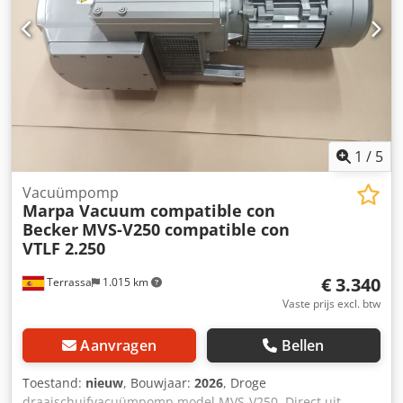
1
/
5
Vacuümpomp
Marpa Vacuum compatible con
Becker
MVS-V250 compatible con
VTLF 2.250
€ 3.340
Terrassa
1.015 km
Vaste prijs excl. btw
Aanvragen
Bellen
Toestand:
nieuw
, Bouwjaar:
2026
, Droge
draaischuifvacuümpomp model MVS-V250. Direct uit