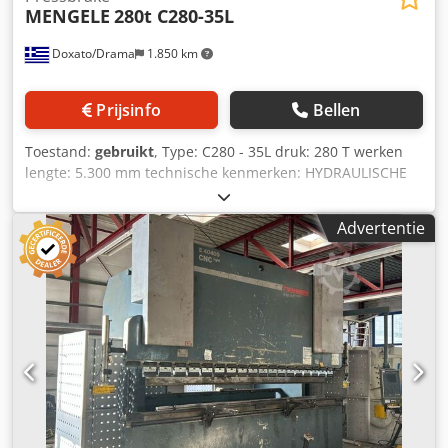
MENGELE
280t C280-35L
Doxato/Drama
1.850 km
Prijsinfo
Bellen
Toestand:
gebruikt
, Type: C280 - 35L druk: 280 T werken
lengte: 5.300 mm technische kenmerken: HYDRAULISCHE
nieuwe hydraulische en elektrische systemen Crsdpfx Ago
Du Txsrjf
Advertentie