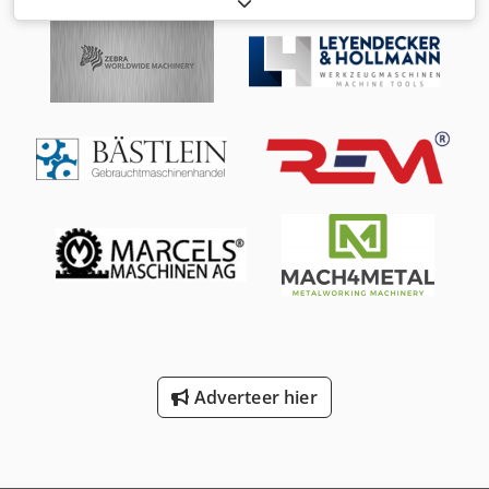
166 mm, overtraveltijd: 104 ms, overtravelafstand: 7 mm.
Cedewcz Axopfx Agrorf
Adverteer hier