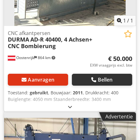
1
/
1
CNC afkantpersen
DURMA
AD-R 40400, 4 Achsen+
CNC Bombierung
€ 50.000
Oostenrijk
864 km
EXW vraagprijs excl. btw
Aanvragen
Bellen
Toestand:
gebruikt
, Bouwjaar:
2011
, Drukkracht: 400
Buiglengte: 4050 mm Staanderbreedte: 3400 mm
Stroomsterkte: 37,5 kW Gewicht ca.: 25.000 kg Afmetingen
(LxBxH): 5750 x 2110 x 3440 mm MAGAZIJNOPRUIMING –
Advertentie
ONGELOOFLIJKE PRIJS! CNC Kantpers DURMA AD-S 40400 (4
m x 400 ton) (Nieuwprijs ca. EUR 170.000,–) Technische
gegevens: Fabrikant: DURMA Model: AD-S 40400 Bouwjaar:
2011 Buiglengte: 4.050 mm Perskracht: 400 ton Assen: Y1,