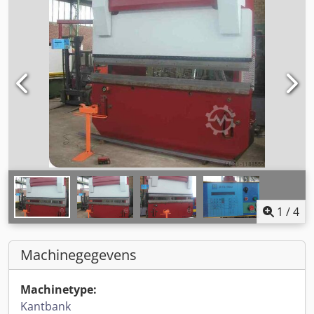
1
/
4
Machinegegevens
Machinetype:
Kantbank