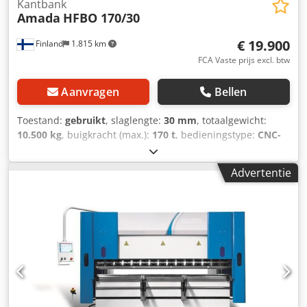
Kantbank
Amada
HFBO 170/30
€ 19.900
Finland
1.815 km
FCA Vaste prijs excl. btw
Aanvragen
Bellen
Toestand:
gebruikt
, slaglengte:
30 mm
, totaalgewicht:
10.500 kg
, buigkracht (max.):
170 t
, bedieningstype:
CNC-
besturing
, mate van automatisering:
automatisch
, AMADA
Promecam HFB kantpers — 1700 kN / 3000 mm Te koop:
Advertentie
een zware hydraulische kantpers uit industrieel gebruik, in
goede werkende staat. Machinedetails: Fabrikant: Amada
Promecam (Frankrijk) Model: HFB Bouwjaar: 1991
Technische specificaties: Perskracht: 1700 kN (170 ton)
Maximale slag: 130 mm Voedingsspanning: 380 V / 50 Hz,
3-fase Geïnstalleerd vermogen: 13 kW Nominale stroom: 27
A Gewicht: 10.500 kg Dodpfxsywr R Ao Aiksck
Besturingssysteem: Delem DA 58 grafische CNC-besturing
Aanvullende informatie: De machine is uitgerust met een