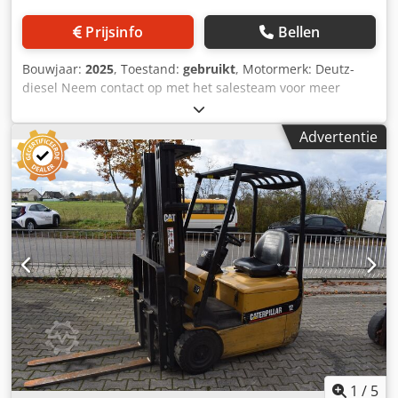
Prijsinfo
Bellen
Bouwjaar:
2025
, Toestand:
gebruikt
, Motormerk: Deutz-
diesel Neem contact op met het salesteam voor meer
informatie. Dcjdpjydl Tpefx Aiksk
Advertentie
1
/
5