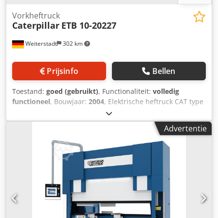
Vorkheftruck
Caterpillar
ETB 10-20227
Weiterstadt
302 km
Prijsinfo
Bellen
Toestand:
goed (gebruikt)
, Functionaliteit:
volledig
functioneel
, Bouwjaar:
2004
, Elektrische heftruck CAT type
ETB 10-20227, hefvermogen 1250 kg, hefhoogte 4750 mm,
inclusief lader Dcjdpfx Aijxx U D Sjksk
Advertentie