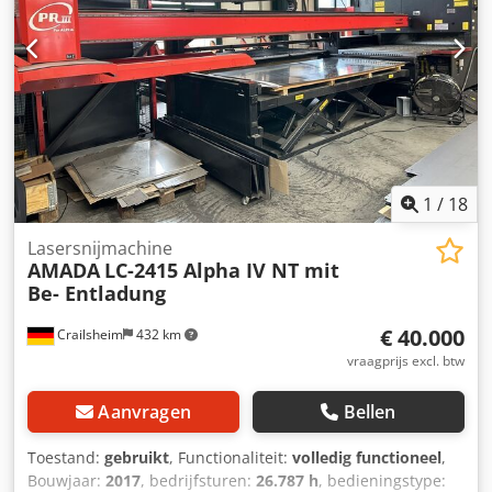
passend bij de leeftijd; gebruikte machines worden
verkocht zonder enige garantie.
1
/
18
Lasersnijmachine
AMADA
LC-2415 Alpha IV NT mit
Be- Entladung
€ 40.000
Crailsheim
432 km
vraagprijs excl. btw
Aanvragen
Bellen
Toestand:
gebruikt
, Functionaliteit:
volledig functioneel
,
Bouwjaar:
2017
, bedrijfsturen:
26.787 h
, bedieningstype: