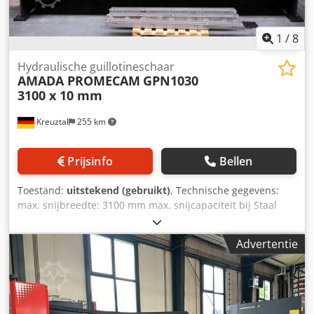
SLAG WERKLADE Dcedpfx Aistrkmnoksk URENTELLER
AUTO-DIAGNOSE
1
/
8
Hydraulische guillotineschaar
AMADA PROMECAM
GPN1030
3100 x 10 mm
Kreuztal
255 km
Prijsinfo
Bellen
Toestand:
uitstekend (gebruikt)
, Technische gegevens:
max. snijbreedte: 3100 mm max. snijcapaciteit bij Staal
ST45: 0,4 - 10 mm Dcsdpfsyxvgqsx Aikok motorisch
verstelbare parallelgeleider: 1000 mm NC-besturing:
Advertentie
OPERATOR Slag: 160 mm Motorgevermogen: 15 kW CE-
markering Afmetingen (L x B x H): ca. 3900 x 2200 x 2250
mm Gewicht: ca. 9 ton De verkoper is niet aansprakelijk
voor typefouten of gegevensoverdrachtfouten. De machine
verkeert qua uiterlijk, techniek en slijtage in een staat