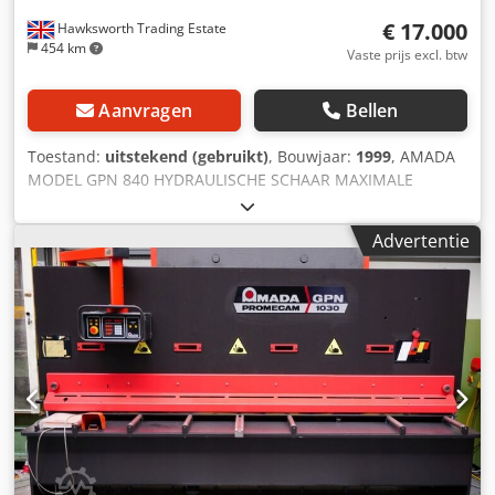
€ 17.000
Hawksworth Trading Estate
454 km
Vaste prijs excl. btw
Aanvragen
Bellen
Toestand:
uitstekend (gebruikt)
, Bouwjaar:
1999
, AMADA
MODEL GPN 840 HYDRAULISCHE SCHAAR MAXIMALE
SLANGlengte 4000 mm MAXIMUM DIKTE M.S. 45 kg/mm/2 8
mm MAXIMALE DIKTE S.S. 60/kg/mm2 6 mm STROKKEN
Advertentie
PER. MIN 10 - 35 ACHTERSTE BEREIK 10 - 1000 mm
MOTORGROOTTE 15 KW machinegewicht 10100 kg
STANDAARDUITRUSTING PROGRAMMEERBARE
GEMOTORISEERDE ACHTERAANSLAG 1,5 METER
ZIJAANSLAG 1,5 METER VOORSTEUN
SCHADUWLIJNVERLICHTING AUTOMATISCHE
HYDRAULISCHE KLEMMEN GECENTRALISEERDE SMERING
VOETWISSEL SCHADUW LICHTSTRAAL TELLER
AUTOMATISCHE SCHAARCONTACTEN IN ACHTERAANSLAG
BLADSPLEET EN ZWAAIHOEKINSTELLING FLIP-STOPS
VOORAAN ÉÉN SET MESSEN 4 SNIJKANTEN INSTELBARE