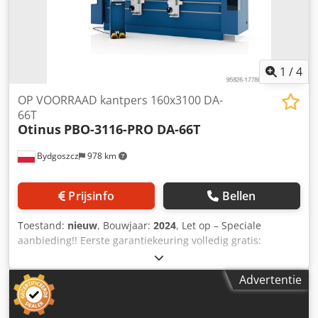
1
/
4
OP VOORRAAD kantpers 160x3100 DA-
66T
Otinus
PBO-3116-PRO DA-66T
Bydgoszcz
978 km
Prijsinfo
Bellen
Toestand:
nieuw
, Bouwjaar:
2024
, Let op – Speciale
aanbieding!! Eerste garantiekeuring volledig gratis:
Speciale aanbieding uitsluitend voor klanten die vóór
aankoop een demonstratie hebben bijgewoond – in de
Advertentie
Otinus-machine showroom in Bydgoszcz. Enkele van onze
machines zijn UIT VOORRAAD leverbaar. Hydraulische
kantpers "PBO-3116-PRO DA-66T" - Technische