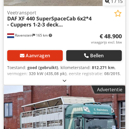
1
/
15
Veetransport
DAF
XF 440 SuperSpaceCab 6x2*4
- Cuppers 1-2-3 deck...
€ 48.900
Ravenstein
165 km
vraagprijs excl. btw
Aanvragen
Bellen
Toestand:
goed (gebruikt)
, kilometerstand:
812.271 km
,
vermogen:
320 kW (435,08 pk)
, eerste registratie:
08/2015
,
brandstoftype:
diesel
, bandenmaten:
385/55R22.5
,
asconfiguratie:
6x2
, wielbasis:
6.700 mm
, brandstof:
Advertentie
diesel
, kleur:
groen
, bestuurderscabine:
slaapcabine
, soort
overbrenging:
automatisch
, aantal versnellingen:
12
,
emissieklasse:
Euro 6
, ophanging:
staal-lucht
, totale
lengte:
10.170 mm
, totale breedte:
2.550 mm
, toegestane
aslast (as 1):
9.000 kg
, toegestane aslast (as 2):
11.500 kg
,
toegestane aslast (as 3):
7.500 kg
, Bouwjaar:
2015
,
Uitrusting:
AdBlue, centrale vergrendeling, cruise control,