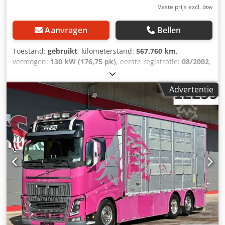
Vaste prijs excl. btw
Aanvragen
Bellen
Toestand:
gebruikt
, kilometerstand:
567.760 km
,
vermogen:
130 kW (176,75 pk)
, eerste registratie:
08/2002
,
brandstoftype:
diesel
, totaalgewicht:
10.990 kg
,
asconfiguratie:
2 assen
, volgende keuring (TÜV):
06/2027
,
Advertentie
kleur:
zilver
, soort overbrenging:
mechanisch
,
emissieklasse:
Euro 3
, Mercedes-Benz Atego 1218L
paardentransportwagen (12151) * 3 zitplaatsen *
Handgeschakelde versnellingsbak * Achteruitrijcamera *
Zadelkamer * Leefruimte * Toilet + douche * Kookplaat *
Blad-/luchtvering * Trekhaak * Leeggewicht: 7.800 kg *
APK: 06.2027 * Laatste keuring: 12.2026 ----Gimmel P 3500
W paardenaanhanger met leefruimte (12152) * Leefruimte
* 2 slaapbanken * Douche Cedpfx Aijzml A Uokerf *
Zadelkamer aan de voorkant * Laadklep * Eigen gewicht:
2160 kg * Lengte/breedte/hoogte [mm] 6260/2550/3150 ----
-Intern voertuignummer: 12151+12152-----Fouten en
tussenverkoop voorbehouden