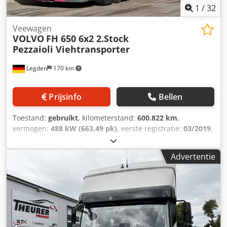
1
/
32
Veewagen
VOLVO
FH 650 6x2 2.Stock
Pezzaioli Viehtransporter
Legden
170 km
Prijsinfo
Bellen
Toestand:
gebruikt
, kilometerstand:
600.822 km
,
vermogen:
488 kW (663,49 pk)
, eerste registratie:
03/2019
,
brandstoftype:
diesel
, totaalgewicht:
18.000 kg
,
asconfiguratie:
3 assen
, remmen:
retarder
, soort
Advertentie
overbrenging:
automatisch
, emissieklasse:
Euro 6
,
laadruimte inhoud:
35 m³
, Uitrusting:
ABS,
airconditioning, elektronisch stabiliteitsprogramma
(ESP), laadklep, navigatiesysteem, standkachel
, Cabine &
Comfort Cabine: FH16 Globetrotter XL (extra hoge
slaapcabine) * Stoelen: Comfortabel chauffeursstoel,
luchtgeveerd, verwarmd, met veiligheidsgordel in de stoel,