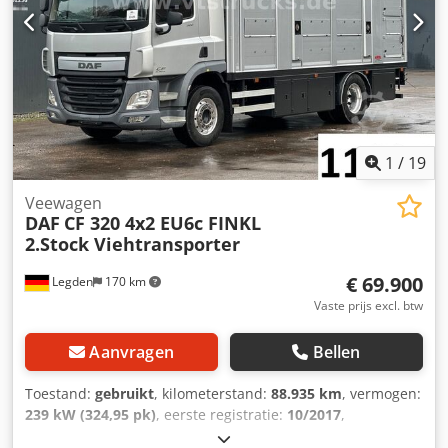
Aiszp Sp Tokerf
1
/
19
Veewagen
DAF
CF 320 4x2 EU6c FINKL
2.Stock Viehtransporter
€ 69.900
Legden
170 km
Vaste prijs excl. btw
Aanvragen
Bellen
Toestand:
gebruikt
, kilometerstand:
88.935 km
, vermogen:
239 kW (324,95 pk)
, eerste registratie:
10/2017
,
brandstoftype:
diesel
, totaalgewicht:
18.000 kg
,