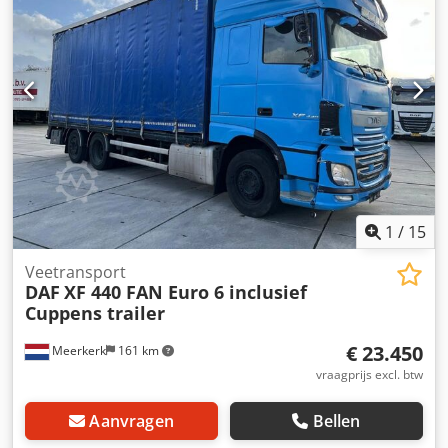
1
/
15
Veetransport
DAF
XF 440 FAN Euro 6 inclusief
Cuppens trailer
€ 23.450
Meerkerk
161 km
vraagprijs excl. btw
Aanvragen
Bellen