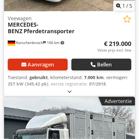
1
/
5
Veewagen
MERCEDES-
BENZ
Pferdetransporter
€ 219.000
Korschenbroich
166 km
Vaste prijs excl. btw
Aanvragen
Bellen
Toestand:
gebruikt
, kilometerstand:
7.000 km
, vermogen:
257 kW (349,42 pk)
, eerste registratie:
07/2018
,
brandstoftype:
diesel
, totaalgewicht:
18.000 kg
, kleur:
wit
,
soort overbrenging:
automatisch
, emissieklasse:
Euro 6
,
Advertentie
Uitrusting:
ABS, airconditioning, navigatiesysteem,
standkachel
, Actros 1835, originele kilometerstand 70.000,
geschikt voor 5-6 paarden, woonunit met complete
inrichting. HETZELFDE VOERTUIG MET DEZELFDE
UITVOERING, bouwjaar 2016, met 55.000 km, is tevens
verkrijgbaar voor € 189.000,- exclusief 19% btw. Csdpfx