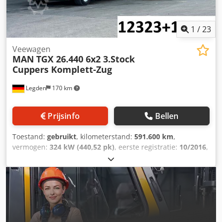
voertuignummer: 12323 Fouten en voorafgaande verkoop
voorbehouden. Codpfx Aozq Nx Ujikjrf
1
/
23
Veewagen
MAN
TGX 26.440 6x2 3.Stock
Cuppers Komplett-Zug
Legden
170 km
Prijsinfo
Bellen
Toestand:
gebruikt
, kilometerstand:
591.600 km
,
vermogen:
324 kW (440,52 pk)
, eerste registratie:
10/2016
,
brandstoftype:
diesel
, totaalgewicht:
26.000 kg
,
asconfiguratie:
3 assen
, volgende keuring (TÜV):
11/2026
,
kleur:
groen
, soort overbrenging:
automatisch
,
emissieklasse:
Euro 6
, Uitrusting:
airconditioning,
navigatiesysteem, standkachel
, MAN TGX 26.440 drielaags
Cuppers-oplegger (12323) * Multifunctioneel stuurwiel *
Automatische airconditioning * Standkachel * Tweede