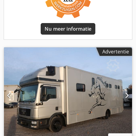
Comfort* Cabine met hoog dak 'XXL' (2440 mm breed, 2280
mm lang) * Comfortbedieningsmodule boven het slaapbed
* Twee slaapbedden met opbergruimte (aluminium
frame), matrassen boven en onder, twee kussens *
Lederen interieurbekleding, lederen stoelbekleding *
Nu meer informatie
Comfortstoel voor de bestuurder, luchtgeveerd, voorzien
van klimaatregeling, lendensteun en verwarming Credpfx
Aisziit Nekjf * Comfortstoel voor de bijrijder, luchtgeveerd,
voorzien van lendensteun, schouderaanpassing en
Advertentie
verwarming * Multifunctioneel lederen stuurwiel, in
hoogte en helling verstelbaar * Centrale vergrendeling *
Elektrische ramen voor bestuurder en bijrijder * Koelbox *
Opbergtafel, twee lades in het dashboard, twee
afvalbakken * Sfeerverlichting, leeslampen,
instapverlichting * Zonnescherm voor de voorruit
(elektrisch) * ECAS-luchtveersysteem * Extra
luchtverwarming EBERSPÄCHER D4S * Airconditioning met
automatische temperatuurregeling (CFC-vrij) * Elektrische
standairconditioning ----* Touchscreen multimedia-radio *
Handsfree systeem * Spraakbesturing (Duits/Engels) *
MAN-geluidssysteem * Navigatie-DVD Europa * Antenne
voor GPS en autotelefoon * Digitale tachograaf (CONTI) ----