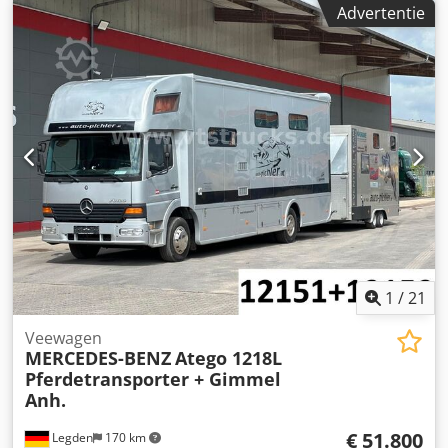
Advertentie
kleur:
zilver
, soort overbrenging:
mechanisch
,
emissieklasse:
Euro 3
, * 3 zitplaatsen * Handgeschakelde
versnellingsbak * Achteruitrijcamera * Zadelkamer *
Leefruimte * Toilet + douche * Kookplaat *
Blad-/luchtvering * Trekhaak * Ledig gewicht: 7.800 kg
Crodezml Dfspfx Aikof * APK: 06.2027 * Keuring: 12.2026 ---
--Intern voertuignummer: 12151----Fouten en
tussenverkoop voorbehouden
1
/
21
Veewagen
MERCEDES-BENZ
Atego 1218L
Pferdetransporter + Gimmel
Anh.
€ 51.800
Legden
170 km