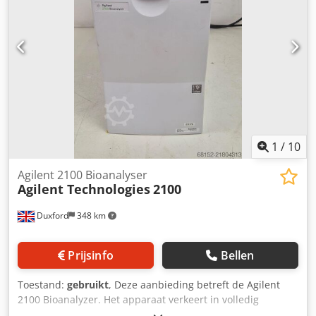
1
/
10
Agilent 2100 Bioanalyser
Agilent Technologies
2100
Duxford
348 km
Prijsinfo
Bellen
Toestand:
gebruikt
, Deze aanbieding betreft de Agilent
2100 Bioanalyzer. Het apparaat verkeert in volledig
werkende staat en is direct inzetbaar. Compact