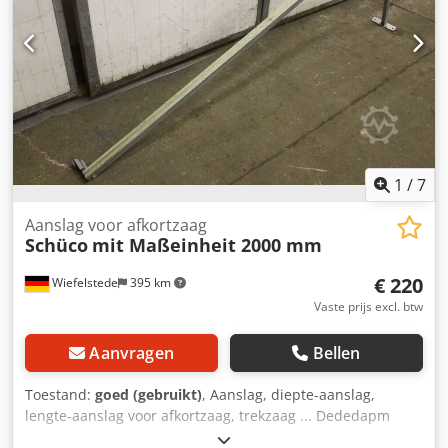
1
/
7
Aanslag voor afkortzaag
Schüco
mit Maßeinheit 2000 mm
€ 220
Wiefelstede
395 km
Vaste prijs excl. btw
Aanvragen
Bellen
Toestand:
goed (gebruikt)
, Aanslag, diepte-aanslag,
lengte-aanslag voor afkortzaag, trekzaag ... Dededapm
Rjpfx Adqjkr - Opname: Bosch profiel - Lengte-eenheid: