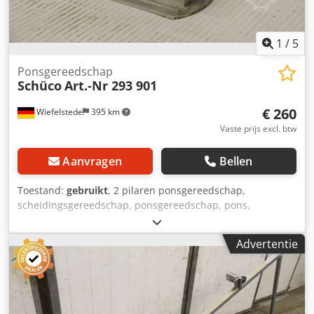
1
/
5
Ponsgereedschap
Schüco
Art.-Nr 293 901
€ 260
Wiefelstede
395 km
Vaste prijs excl. btw
Aanvragen
Bellen
Toestand:
gebruikt
, 2 pilaren ponsgereedschap,
scheidingsgereedschap, ponsgereedschap, pons,
ponsmatrijs, pons Dkodpod Sf U Ujfx Adqor -2 pijlers:
ponsgereedschap -Afmetingen: 170/100/H130 mm -
Advertentie
Gewicht: 5.3 kg