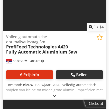
1
/
14
Volledig automatische
optimalisatiezaag 6m
ProfiFeed Technologies
A420
Fully Automatic Aluminium Saw
Kruševac
1.488 km
Prijsinfo
Bellen
Toestand:
nieuw
, Bouwjaar:
2026
, Volledig automatisch
snijden van kleine tot middelgrote aluminiumprofielen met
eenvoudig te gebruiken automatisering. Leg een
willekeurig aluminium profiel neer, de machine detecteert
Clickout
het automatisch en snijdt het in jobs met