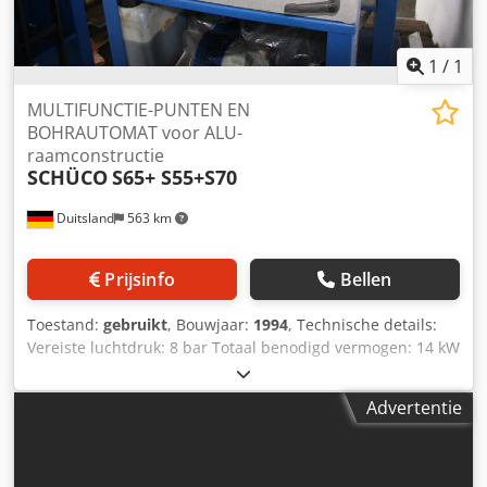
1
/
1
MULTIFUNCTIE-PUNTEN EN
BOHRAUTOMAT voor ALU-
raamconstructie
SCHÜCO
S65+ S55+S70
Duitsland
563 km
Prijsinfo
Bellen
Toestand:
gebruikt
, Bouwjaar:
1994
, Technische details:
Vereiste luchtdruk: 8 bar Totaal benodigd vermogen: 14 kW
Machinegewicht ca.: 80-170/per machine kg Dkodpfx Aou
Icyhsdqor MULTIFUNCTIE-KNOPPEN EN BOHRAUTOMAT
Advertentie
ideaal geschikt voor ALU-raamconstructie. 3 stuks: - voor
Schüco aluminium kozijnen, middenstijl- en
dwarsprofielen S65 - voor Schüco aluminium
raamvleugelprofielen Systeem ROYAL S 55, S 65 en S 70 -