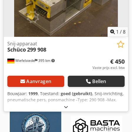
1
/
8
Snij-apparaat
Schüco
299 908
€ 450
Wiefelstede
395 km
Vaste prijs excl. btw
Aanvragen
Bellen
Bouwjaar:
1999
, Toestand:
goed (gebruikt)
, Snij-inrichting,
pneumatische pers, ponsmachine -Type: 290 908 -Max.
druk: 8 bar -Afmetingen: 300/340/H270 mm Dkjdeb A
Nczspfx Adqjr -Gewicht: 25 kg