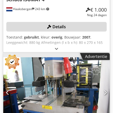
€ 1.000
Haaksbergen
243 km
Nog 24 dagen
Details
Toestand:
gebruikt
, kleur:
overig
, Bouwjaar:
2007
,
Leeggewicht: 880 kg Afmetingen (l x b x h): 80 x 270 x 165
cm Serienummer: 792-479 Lengte: 800 mm Breedte: 2700
mm Hoogte: 1650 mm Gewicht machine: 880 kg Dsdpfx
Advertentie
Ajzm H Dyodqekr Stroomaansluiting: 380 V Inclusief
rollenbanen voor het aan- en afvoeren van producten
Totale breedte inclusief rollenbanen: 19 meter