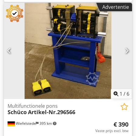
2000 mm - Prijs: compleet - Afmetingen: 2215/100/H1000
Advertentie
mm - Gewicht: 10 kg
1
/
6
Multifunctionele pons
Schüco
Artikel-Nr.296566
€ 390
Wiefelstede
395 km
Vaste prijs excl. btw