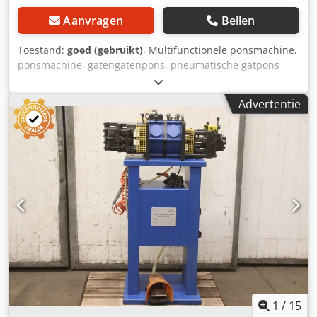
Aanvragen
Bellen
Toestand:
goed (gebruikt)
, Multifunctionele ponsmachine,
ponsmachine, gatengatenpons, pneumatische gatpons
Dsdpjn Sru Hefx Adqjkr - pneumatisch aangedreven
Advertentie
1
/
15