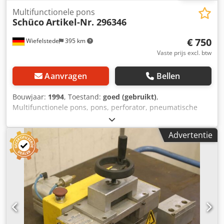
Multifunctionele pons
Schüco
Artikel-Nr. 296346
€ 750
Wiefelstede
395 km
Vaste prijs excl. btw
Aanvragen
Bellen
Bouwjaar:
1994
, Toestand:
goed (gebruikt)
,
Multifunctionele pons, pons, perforator, pneumatische
perforator Dkedevmq Utspfx Adqer -Artikelnr.: 296 346 -
Afmetingen: 800/400/H1200 mm -Gewicht: 170 kg
Advertentie