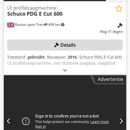
LE profielzaagmachine
Schuco
PDG E Cut 600
Burton upon Trent
494 km
Nog 31 dagen
Details
Toestand:
gebruikt
, Bouwjaar:
2016
, Schuco PDG E Cut 600
LE profielzaagmachine, met dubbele zaagkop, zaagblad
met een diameter van 600 mm (2800 tpm), zaagtafel van
6600 mm, verstekkop voor hoeken van 45, 90 en 135
Advertentie
graden, pneumatische klemming, minimale zaaglengte 350
mm, maximale zaaglengte 6600 mm, machinegewicht 2600
kg. Serienummer: 319 C 1000138 (2016). Land van
herkomst: Italië. Djdpfx Adezqduqoqekr Locatie: Deze
kavels bevinden zich in Burton-on-Trent, Verenigd
Koninkrijk. Raadpleeg de individuele kavelbeschrijving
voor informatie over het laden en de bijbehorende kosten.