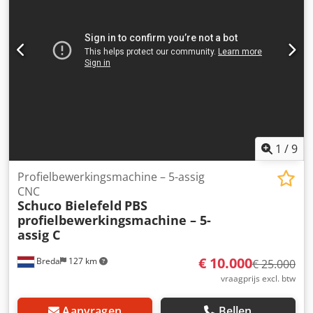
voor Schüco aluminium deurprofielen Royal S65
deurplintprofielen - Voetbediening - Persluchtpistool U N D
BOHRAUTOMAT Toepassing: - Automatische boormachine
voor deurscharnieren - Boorhouders: voor 8 stuks; te
gebruiken gereedschap 6 verzinkboren met Ø =11/15mm
ca. 80mm lang - De gereedschappen worden vastgeklemd
met de voetbediening, het boren gebeurt met de
handbediening - Accessoires: diverse hulpstukken. *
1
/
9
Profielbewerkingsmachine – 5-assig
CNC
Schuco Bielefeld
PBS
profielbewerkingsmachine – 5-
assig C
€ 10.000
Breda
127 km
€ 25.000
vraagprijs excl. btw
Aanvragen
Bellen