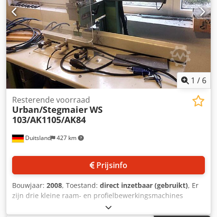
1
/
6
Resterende voorraad
Urban/Stegmaier
WS
103/AK1105/AK84
Duitsland
427 km
Prijsinfo
Bouwjaar:
2008
, Toestand:
direct inzetbaar (gebruikt)
, Er
zijn drie kleine raam- en profielbewerkingsmachines
beschikbaar. 1) Watergatenfrees Urban WS 103, bouwjaar:
2008. 2) Enkelkops lasautomaat Urban AKS 1105 met