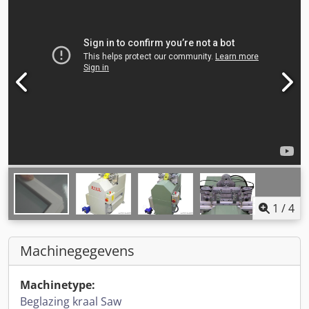
1
/
4
Machinegegevens
Machinetype:
Beglazing kraal Saw