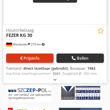
huidige staat zoals bezichtigd, zonder garantie en
aansprakelijkheid
Houtcirkelzaag
FEZER
KG 30
Wiesbaden
270 km
Prijsinfo
Bellen
Toestand:
direct inzetbaar (gebruikt)
, Bouwjaar:
1983
,
machine-/voertuignummer:
3601
, Zaagblad-Ø: 300 mm
Zaagbladtoerental: 2800 tpm Chodpfx Ajyh Hn Hjg Ija
Zaagbereik bij 90°: 70 x 120 of 50 x 140 mm
Vergrendelbare verstekinstellingen links en rechts op
15/22,5/30/45°, elke tussenpositie vergrendelbaar
Aandrijfmotor: 380 V, 2,2 kW Gewicht: 50 kg