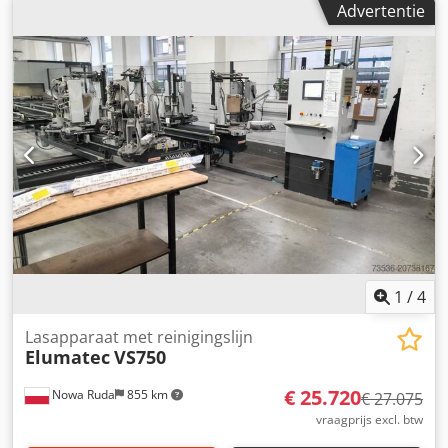
Advertentie
nieuwe cilinder. 3) Vlakkedrempel Stegmaier AK 84 voor
kozijnen, bouwjaar: 1984. Bezichtiging ter plaatse is
mogelijk. Losse verkoop mogelijk. Chsdpfxowwvwys Ag Isa
1
/
4
Lasapparaat met reinigingslijn
Elumatec
VS750
€ 25.720
Nowa Ruda
855 km
€ 27.075
vraagprijs excl. btw