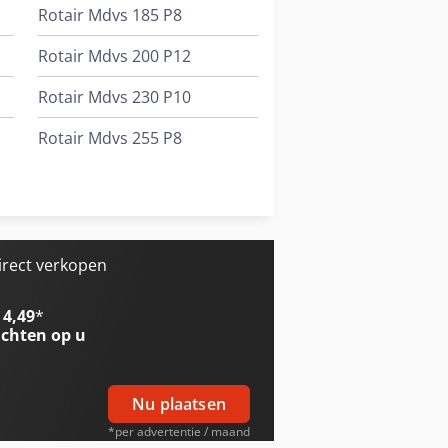
Rotair Mdvs 185 P8
Rotair Mdvs 200 P12
Rotair Mdvs 230 P10
Rotair Mdvs 255 P8
Rotair Mdvs 95 P12
Tec Rotec
irect verkopen
 4,49
*
chten op u
Nu plaatsen
*per advertentie / maand