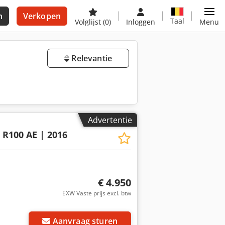
n
Verkopen
Taal
Volglijst
(0)
Inloggen
Menu
Relevantie
Advertentie
R100 AE | 2016
€ 4.950
EXW Vaste prijs excl. btw
Aanvraag sturen