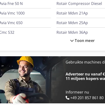
Avia Fne 50 N
Rotair Compressor Diesel
Avia Vmc 1000
Rotair Mdvn 21Ap
Avia Vmc 650
Rotair Mdvn 25Ap
Cmc S32
Rotair Mdvn 36Ap
Toon meer
Elumatec Dg 79
Rotair Mdvn 80Ad
Emco Emcoturn E45
Rotair Mdvs 105 P10
Haenel Rotomat 956
Rotair Mdvs 120 P7
Gebruikte machines d
Knegt Rotorkopeg 125
Rotair Mdvs 150 P12
Adverteer nu vanaf €
11 miljoen kopers
wa
Informeer nu
+49 201 857 861 80