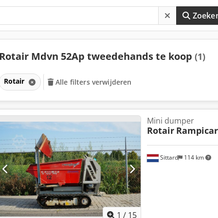
Zoeke
Rotair Mdvn 52Ap tweedehands te koop
(1)
Rotair
Alle filters verwijderen
Mini dumper
Rotair
Rampicar 
Sittard
114 km
1
/
15