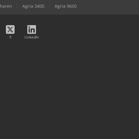
charen
Agria 3400
Agria 9600
X
LinkedIn