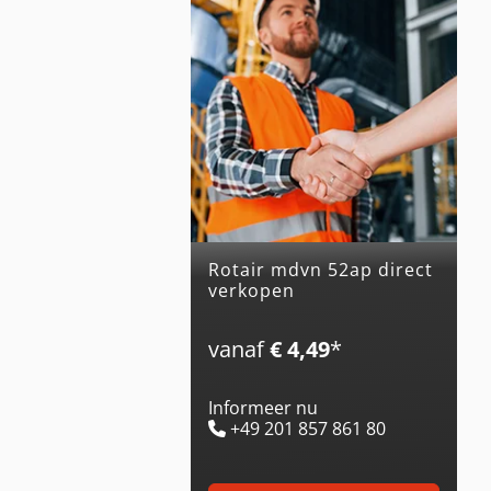
rotair mdvn 52ap direct
verkopen
vanaf
€ 4,49
*
Informeer nu
+49 201 857 861 80