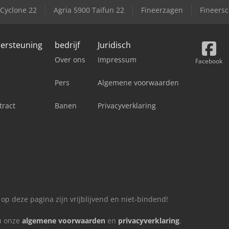
 Cyclone 22
Agria 5900 Taifun 22
Fineerzagen
Fineers
dersteuning
bedrijf
Juridisch
Over ons
Impressum
Facebook
Pers
Algemene voorwaarden
tract
Banen
Privacyverklaring
 op deze pagina zijn vrijblijvend en niet-bindend!
 u onze
algemene voorwaarden
en
privacyverklaring
.