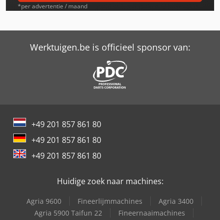
Komatsu Pc55Mr-3
*per advertentie / maand
Komatsu Pw150Es-6
Komatsu Wa250-5
Werktuigen.be is officieel sponsor van:
Komatsu Wa380-5
Komatsu Wa380-7
Komatsu Wa500-6
+49 201 857 861 80
Komatsu Wa500-8
+49 201 857 861 80
Komatsu Wa65-3
+49 201 857 861 80
Komatsu Wa70-6
Huidige zoek naar machines:
Komatsu Wa70M-8
Agria 9600
Fineerlijmmachines
Agria 3400
Komatsu Wa75-3
Agria 5900 Taifun 22
Fineernaaimachines