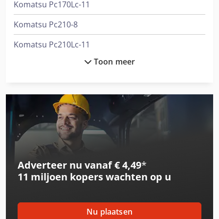
Komatsu Pc170Lc-11
Komatsu Pc210-8
Komatsu Pc210Lc-11
Toon meer
Komatsu Pc240Lc-6
Komatsu Pc240Lc-8
Komatsu Pc240Nlc-10
Komatsu Pc24Mr-5
Komatsu Pc26Mr-5
Adverteer nu vanaf € 4,49
*
Komatsu Pc35Mr-5
11 miljoen kopers
wachten op u
Komatsu Pc450-7
Komatsu Pc490Lc-11
Nu plaatsen