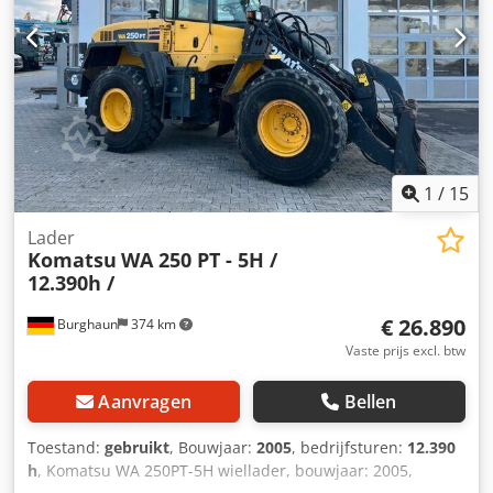
1
/
15
Lader
Komatsu
WA 250 PT - 5H /
12.390h /
€ 26.890
Burghaun
374 km
Vaste prijs excl. btw
Aanvragen
Bellen
Toestand:
gebruikt
, Bouwjaar:
2005
, bedrijfsturen:
12.390
h
, Komatsu WA 250PT-5H wiellader, bouwjaar: 2005,