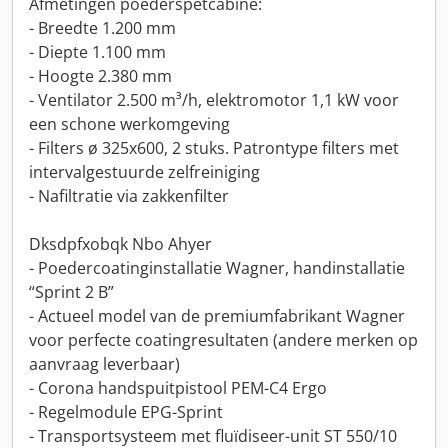
Afmetingen poederspetcabine:
- Breedte 1.200 mm
- Diepte 1.100 mm
- Hoogte 2.380 mm
- Ventilator 2.500 m³/h, elektromotor 1,1 kW voor
een schone werkomgeving
- Filters ø 325x600, 2 stuks. Patrontype filters met
intervalgestuurde zelfreiniging
- Nafiltratie via zakkenfilter
Dksdpfxobqk Nbo Ahyer
- Poedercoatinginstallatie Wagner, handinstallatie
“Sprint 2 B”
- Actueel model van de premiumfabrikant Wagner
voor perfecte coatingresultaten (andere merken op
aanvraag leverbaar)
- Corona handspuitpistool PEM-C4 Ergo
- Regelmodule EPG-Sprint
- Transportsysteem met fluïdiseer-unit ST 550/10