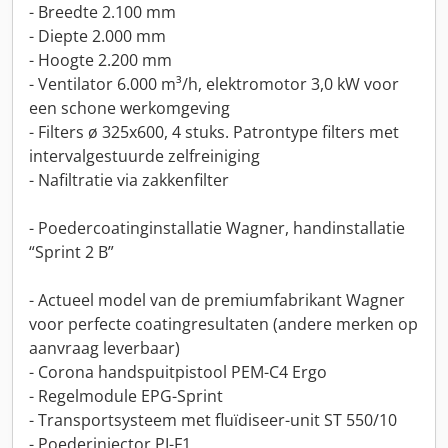
- Breedte 2.100 mm
- Diepte 2.000 mm
- Hoogte 2.200 mm
- Ventilator 6.000 m³/h, elektromotor 3,0 kW voor
een schone werkomgeving
- Filters ø 325x600, 4 stuks. Patrontype filters met
intervalgestuurde zelfreiniging
- Nafiltratie via zakkenfilter
- Poedercoatinginstallatie Wagner, handinstallatie
“Sprint 2 B”
- Actueel model van de premiumfabrikant Wagner
voor perfecte coatingresultaten (andere merken op
aanvraag leverbaar)
- Corona handspuitpistool PEM-C4 Ergo
- Regelmodule EPG-Sprint
- Transportsysteem met fluïdiseer-unit ST 550/10
- Poederinjector PI-F1