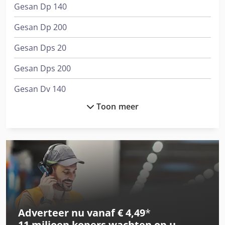
Gesan Dp 140
Gesan Dp 200
Gesan Dps 20
Gesan Dps 200
Gesan Dv 140
Toon meer
Gesan Dv 180
Gesan Dv 200
Gesan Dvs 130
Gesan Dvs 140
Gesan Dvs 150
Adverteer nu vanaf € 4,49
*
Gesan Dvs 180
11 miljoen kopers
wachten op u