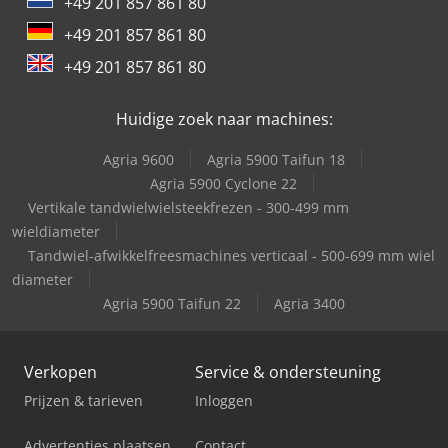
+49 201 857 861 80
Tec Freetec
+49 201 857 861 80
Tec Rotec
+49 201 857 861 80
Trailer And Tools
Huidige zoek naar machines:
Agria 9600
Agria 5900 Taifun 18
Agria 5900 Cyclone 22
Vertikale tandwielwielsteekfrezen - 300-499 mm
wieldiameter
Tandwiel-afwikkelfreesmachines verticaal - 500-699 mm wiel
diameter
Agria 5900 Taifun 22
Agria 3400
Verkopen
Service & ondersteuning
Prijzen & tarieven
Inloggen
Advertenties plaatsen
Contact